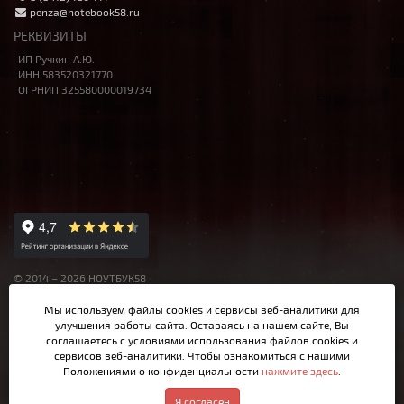
penza@notebook58.ru
РЕКВИЗИТЫ
ИП Ручкин А.Ю.
ИНН 583520321770
ОГРНИП 325580000019734
© 2014 – 2026 НОУТБУК58
Данный сайт носит исключительно информационный характер,
Мы используем файлы cookies и сервисы веб-аналитики
для
материалы и цены на сайте не являются публичной офертой,
улучшения работы сайта. Оставаясь на нашем сайте, Вы
определяемой Ст.437 ГК РФ.
соглашаетесь с условиями использования файлов cookies и
сервисов веб-аналитики. Чтобы ознакомиться с нашими
Положениями о конфиденциальности
нажмите здесь
.
Написать в MAX
Я согласен