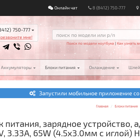
Онлайн чат
8 (8412) 750-777
8412) 750-777
резвоните мне!
Поиск по модели ноутбука
|
Как узнать м
Аккумуляторы
Блоки питания
Охлаждение
Шле
Запустили мобильное приложение со
Главная
Блоки питания
к питания, зарядное устройство, 
V, 3.33A, 65W (4.5x3.0мм с иглой) 