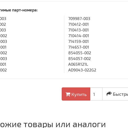
тимые парт-номера:
003
709987-003
002
710412-001
003
710413-001
-002
710414-001
-003
714159-001
001
714657-001
-002
854055-002
-003
854057-002
001
A065R121L
-002
AD9043-022G2
Быстры
Купить
ожие товары или аналоги