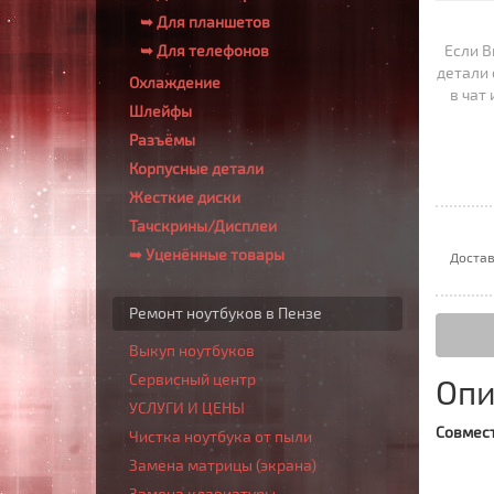
➥ Для планшетов
➥ Для телефонов
Если В
детали 
Охлаждение
в чат
Шлейфы
Разъёмы
Корпусные детали
Жесткие диски
Тачскрины/Дисплеи
➥ Уценённые товары
Достав
Ремонт ноутбуков в Пензе
Выкуп ноутбуков
Сервисный центр
Опи
УСЛУГИ И ЦЕНЫ
Совмест
Чистка ноутбука от пыли
Замена матрицы (экрана)
Замена клавиатуры