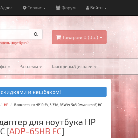
Адрес
Сервис
Форум
Войти
Товаров: 0 (0р.)
одель ноутбука?
йфы
Разъёмы
Тачскрины/Дисплеи
 скидками и кешбэком!
HP
Блок питания HP 19.5V, 3.33A, 65W (4.5x3.0мм с иглой) HC
адаптер для ноутбука HP
HC
[
ADP-65HB FC
]