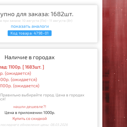
упно для заказа: 1682шт.
 при заказе: 10 августа (Пн) - 11 августа (Вт)
показать аналоги
Код товара:
4798-01
Наличие в городах
д: 1100р. [ 1683шт. ]
0р. (ожидается)
100р. (ожидается)
1100р. (ожидается)
Правильно выбирайте город. Цена в городах
ся!
нашли дешевле?!
Цена в приложении: 1000р.
Купить со скидкой
 последнего обновления цены: 08.03.2026