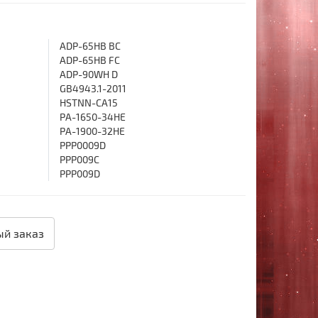
ADP-65HB BC
ADP-65HB FC
ADP-90WH D
GB4943.1-2011
HSTNN-CA15
PA-1650-34HE
PA-1900-32HE
PPP0009D
PPP009C
PPP009D
й заказ