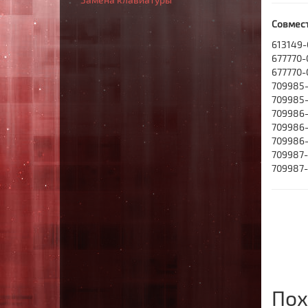
Совмес
613149-
677770-
677770-
709985
709985
709986-
709986
709986
709987-
709987
Пох