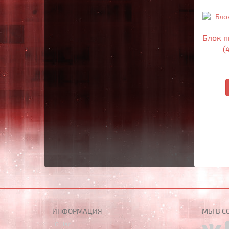
Блок п
(
ИНФОРМАЦИЯ
МЫ В С
О Нас