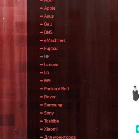
➥ Apple
➥ Asus
➥ Dell
➥ DNS
➥ eMachines
➥ Fujitsu
➥ HP
➥ Lenovo
➥ LG
➥ MSI
➥ Packard Bell
➥ Rover
➥ Samsung
➥ Sony
➥ Toshiba
➥ Xiaomi
➥ Для мониторов