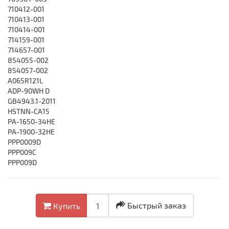
710412-001
710413-001
710414-001
714159-001
714657-001
854055-002
854057-002
A065R121L
ADP-90WH D
GB4943.1-2011
HSTNN-CA15
PA-1650-34HE
PA-1900-32HE
PPP0009D
PPP009C
PPP009D
Быстрый заказ
Купить