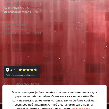
или 8-902-206-6227
8 (8412) 750-777
penza@notebook58.ru
РЕКВИЗИТЫ
ИП Ручкин А.Ю.
ИНН 583520321770
ОГРНИП 325580000019734
© 2014 – 2026 НОУТБУК58
Данный сайт носит исключительно информационный характер,
Мы используем файлы cookies и сервисы веб-аналитики
для
материалы и цены на сайте не являются публичной офертой,
улучшения работы сайта. Оставаясь на нашем сайте, Вы
определяемой Ст.437 ГК РФ.
соглашаетесь с условиями использования файлов cookies и
сервисов веб-аналитики. Чтобы ознакомиться с нашими
Положениями о конфиденциальности
нажмите здесь
.