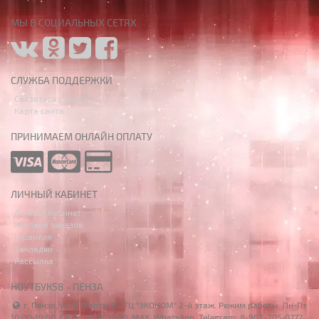
МЫ В СОЦИАЛЬНЫХ СЕТЯХ
СЛУЖБА ПОДДЕРЖКИ
Связаться с нами
Карта сайта
ПРИНИМАЕМ ОНЛАЙН ОПЛАТУ
ЛИЧНЫЙ КАБИНЕТ
Личный Кабинет
История заказов
Гарантия
Закладки
Рассылка
НОУТБУК58 - ПЕНЗА
г. Пенза, ул. 8 Марта 7Б, ТЦ "ЭКОНОМ" 2-й этаж. Режим работы: Пн-Пт
10:00-19:00, Сб,Вс 10:00-15:00. MAX, WhatsApp, Telegram: 8-902-205-0777