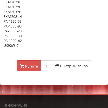
EXA1202XH
EXA1202YH
EXA1203YH
EXA1208UH
PA-1650-78
PA-1650-93
PA-1900-29
PA-1900-30
PA-1900-42
UX90W-01
Быстрый заказ
Купить
ИНФОРМАЦИЯ