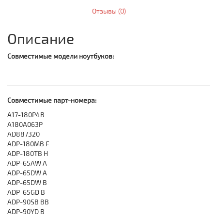
Отзывы (0)
Описание
Совместимые модели ноутбуков:
Совместимые парт-номера:
A17-180P4B
A180A063P
AD887320
ADP-180MB F
ADP-180TB H
ADP-65AW A
ADP-65DW A
ADP-65DW B
ADP-65GD B
ADP-90SB BB
ADP-90YD B