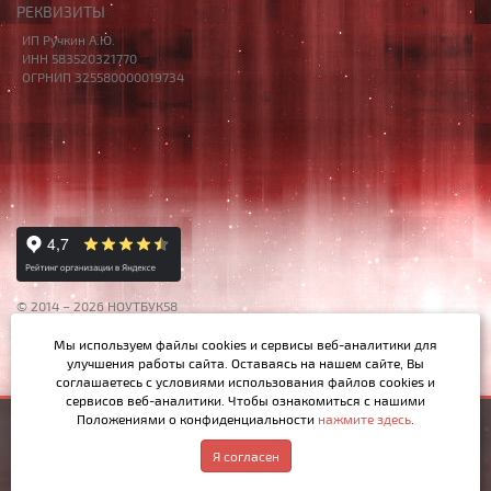
РЕКВИЗИТЫ
ИП Ручкин А.Ю.
ИНН 583520321770
ОГРНИП 325580000019734
© 2014 – 2026 НОУТБУК58
Данный сайт носит исключительно информационный характер,
Мы используем файлы cookies и сервисы веб-аналитики
для
материалы и цены на сайте не являются публичной офертой,
улучшения работы сайта. Оставаясь на нашем сайте, Вы
определяемой Ст.437 ГК РФ.
соглашаетесь с условиями использования файлов cookies и
сервисов веб-аналитики. Чтобы ознакомиться с нашими
Положениями о конфиденциальности
нажмите здесь
.
1 000р.
Купить
Написать в MAX
Обратный звонок
Я согласен