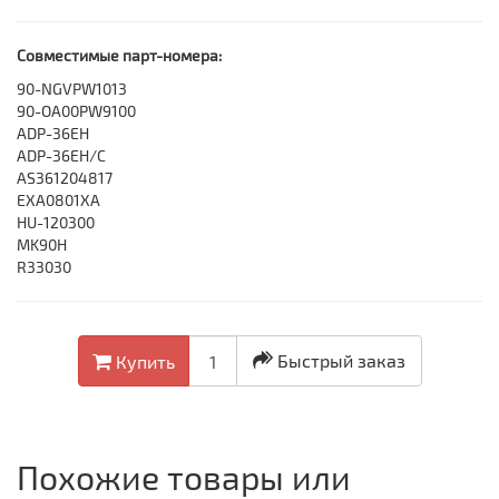
Совместимые парт-номера:
90-NGVPW1013
90-OA00PW9100
ADP-36EH
ADP-36EH/C
AS361204817
EXA0801XA
HU-120300
MK90H
R33030
Быстрый заказ
Купить
Похожие товары или