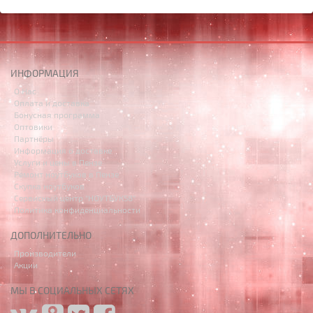
ИНФОРМАЦИЯ
О Нас
Оплата и доставка
Бонусная программа
Оптовики
Партнёры
Информация о доставке
Услуги и цены в Пензе
Ремонт ноутбуков в Пензе
Скупка ноутбуков
Сервисный центр "НОУТБУК58"
Политика конфиденциальности
ДОПОЛНИТЕЛЬНО
Производители
Акции
МЫ В СОЦИАЛЬНЫХ СЕТЯХ