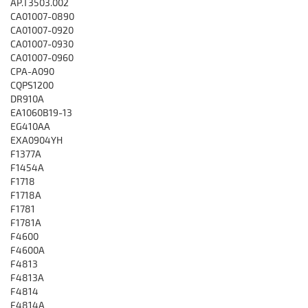
AP.T3503.002
CA01007-0890
CA01007-0920
CA01007-0930
CA01007-0960
CPA-A090
CQPS1200
DR910A
EA1060B19-13
EG410AA
EXA0904YH
F1377A
F1454A
F1718
F1718A
F1781
F1781A
F4600
F4600A
F4813
F4813A
F4814
F4814A