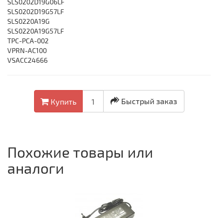
SLS0202D19G06LF
SLS0202D19G57LF
SLS0220A19G
SLS0220A19G57LF
TPC-PCA-002
VPRN-AC100
VSACC24666
Быстрый заказ
Купить
Похожие товары или
аналоги