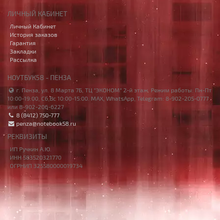
ЛИЧНЫЙ КАБИНЕТ
Личный Кабинет
История заказов
Гарантия
Закладки
Рассылка
НОУТБУК58 - ПЕНЗА
г. Пенза, ул. 8 Марта 7Б, ТЦ "ЭКОНОМ" 2-й этаж. Режим работы: Пн-Пт
10:00-19:00, Сб,Вс 10:00-15:00. MAX, WhatsApp, Telegram: 8-902-205-0777
или 8-902-206-6227
8 (8412) 750-777
penza@notebook58.ru
РЕКВИЗИТЫ
ИП Ручкин А.Ю.
ИНН 583520321770
ОГРНИП 325580000019734