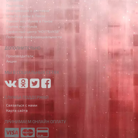
Оптовики
Партнёры
Информация о доставке
Услуги и цены в Пензе
Ремонт ноутбуков в Пензе
Скупка ноутбуков
Сервисный центр "НОУТБУК58"
Политика конфиденциальности
ДОПОЛНИТЕЛЬНО
Производители
Акции
МЫ В СОЦИАЛЬНЫХ СЕТЯХ
СЛУЖБА ПОДДЕРЖКИ
Связаться с нами
Карта сайта
ПРИНИМАЕМ ОНЛАЙН ОПЛАТУ