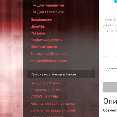
➥ Для планшетов
➥ Для телефонов
Охлаждение
Если В
детали 
Шлейфы
в чат
Разъёмы
Корпусные детали
Жесткие диски
Тачскрины/Дисплеи
➥ Уценённые товары
Достав
Ремонт ноутбуков в Пензе
Выкуп ноутбуков
Сервисный центр
УСЛУГИ И ЦЕНЫ
Опи
Чистка ноутбука от пыли
Замена матрицы (экрана)
Совмест
Замена клавиатуры