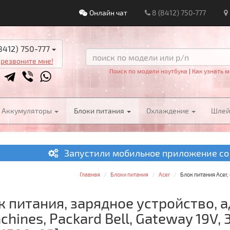
Онлайн чат
8 (8412) 750-777
8412) 750-777
резвоните мне!
Поиск по модели ноутбука
|
Как узнать м
Аккумуляторы
Блоки питания
Охлаждение
Шле
Запустили мобильное приложение со
Главная
Блоки питания
Acer
Блок питания Acer,
к питания, зарядное устройство, а
hines, Packard Bell, Gateway 19V,