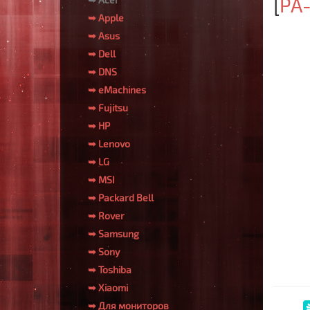
[
PA
➥ Apple
➥ Asus
➥ Dell
➥ DNS
➥ eMachines
➥ Fujitsu
➥ HP
➥ Lenovo
➥ LG
➥ MSI
➥ Packard Bell
➥ Rover
➥ Samsung
➥ Sony
➥ Toshiba
➥ Xiaomi
➥ Для мониторов