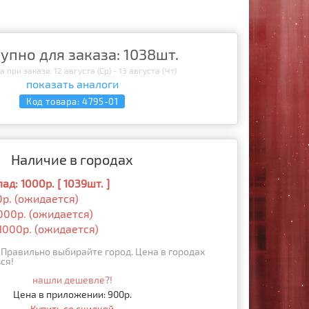
упно для заказа: 1038шт.
 при заказе: 12 августа (Ср) - 13 августа (Чт)
показать аналоги
Код товара:
4795-01
Наличие в городах
д: 1000р. [ 1039шт. ]
0р. (ожидается)
000р. (ожидается)
1000р. (ожидается)
Правильно выбирайте город. Цена в городах
ся!
нашли дешевле?!
Цена в приложении: 900р.
Купить со скидкой