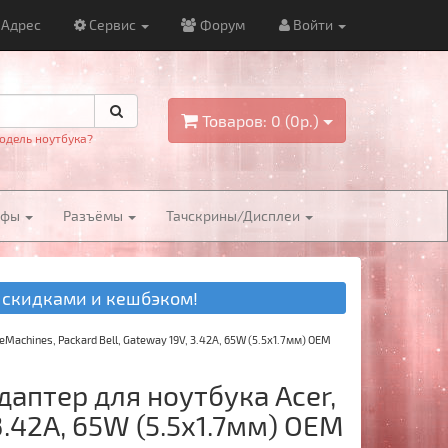
Адрес
Сервис
Форум
Войти
Товаров: 0 (0р.)
одель ноутбука?
йфы
Разъёмы
Тачскрины/Дисплеи
 скидками и кешбэком!
 eMachines, Packard Bell, Gateway 19V, 3.42A, 65W (5.5x1.7мм) OEM
даптер для ноутбука Acer,
 3.42A, 65W (5.5x1.7мм) OEM