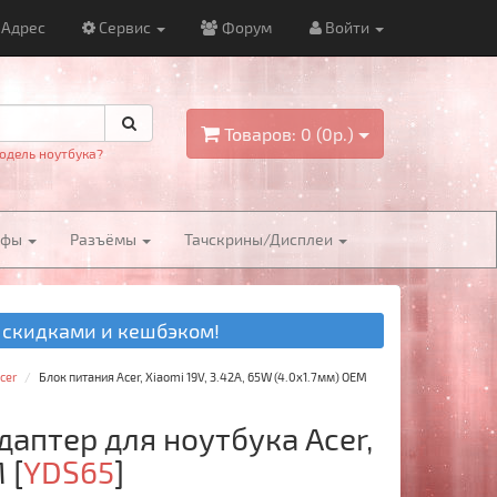
Адрес
Сервис
Форум
Войти
Товаров: 0 (0р.)
одель ноутбука?
йфы
Разъёмы
Тачскрины/Дисплеи
 скидками и кешбэком!
cer
Блок питания Acer, Xiaomi 19V, 3.42A, 65W (4.0x1.7мм) OEM
даптер для ноутбука Acer,
M
[
YDS65
]