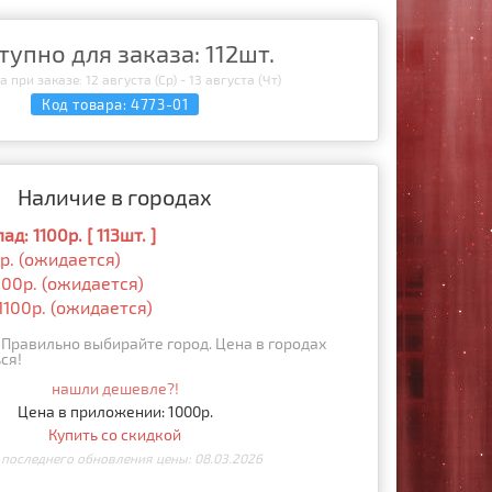
тупно для заказа: 112шт.
 при заказе: 12 августа (Ср) - 13 августа (Чт)
Код товара:
4773-01
Наличие в городах
д: 1100р. [ 113шт. ]
0р. (ожидается)
100р. (ожидается)
1100р. (ожидается)
Правильно выбирайте город. Цена в городах
ся!
нашли дешевле?!
Цена в приложении: 1000р.
Купить со скидкой
 последнего обновления цены: 08.03.2026