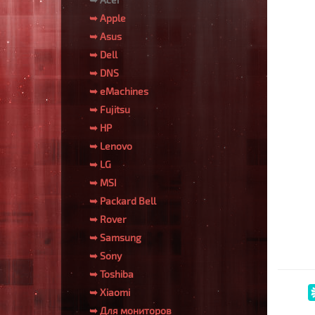
➥ Apple
➥ Asus
➥ Dell
➥ DNS
➥ eMachines
➥ Fujitsu
➥ HP
➥ Lenovo
➥ LG
➥ MSI
➥ Packard Bell
➥ Rover
➥ Samsung
➥ Sony
➥ Toshiba
➥ Xiaomi
➥ Для мониторов