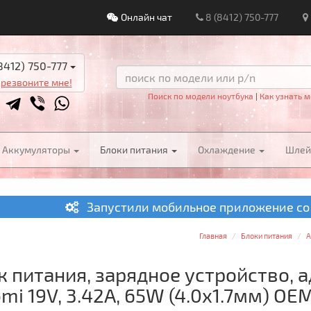
Онлайн чат
8 (8412) 750-777
8412) 750-777
резвоните мне!
Поиск по модели ноутбука
|
Как узнать м
Аккумуляторы
Блоки питания
Охлаждение
Шле
Запустили мобильное приложение со
Главная
Блоки питания
A
к питания, зарядное устройство, а
mi 19V, 3.42A, 65W (4.0x1.7мм) OE