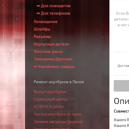
➥ Для планшетов
➥ Для телефонов
Если В
детали 
Охлаждение
в чат
Шлейфы
Разъёмы
Корпусные детали
Жесткие диски
Тачскрины/Дисплеи
Достав
➥ Уценённые товары
Ремонт ноутбуков в Пензе
Выкуп ноутбуков
Опи
Сервисный центр
УСЛУГИ И ЦЕНЫ
Совмест
Чистка ноутбука от пыли
Xiaomi 
Замена матрицы (экрана)
Xiaomi 
Замена клавиатуры