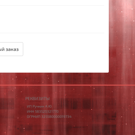
й заказ
РЕКВИЗИТЫ
ИП Ручкин А.Ю.
ИНН 583520321770
ОГРНИП 325580000019734