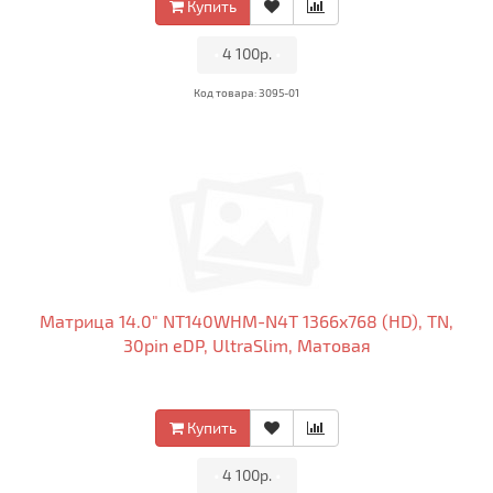
Купить
•
4 100р.
•
Код товара: 3095-01
Матрица 14.0" NT140WHM-N4T 1366x768 (HD), TN,
30pin eDP, UltraSlim, Матовая
Купить
•
4 100р.
•