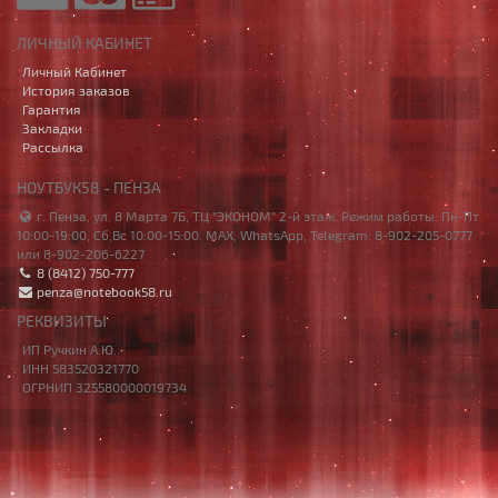
ЛИЧНЫЙ КАБИНЕТ
Личный Кабинет
История заказов
Гарантия
Закладки
Рассылка
НОУТБУК58 - ПЕНЗА
г. Пенза, ул. 8 Марта 7Б, ТЦ "ЭКОНОМ" 2-й этаж. Режим работы: Пн-Пт
10:00-19:00, Сб,Вс 10:00-15:00. MAX, WhatsApp, Telegram: 8-902-205-0777
или 8-902-206-6227
8 (8412) 750-777
penza@notebook58.ru
РЕКВИЗИТЫ
ИП Ручкин А.Ю.
ИНН 583520321770
ОГРНИП 325580000019734