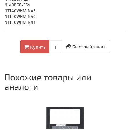
N140BGE-E54
NT140WHM-N45
NT140WHM-N4C
NT140WHM-N4T
Быстрый заказ
Купить
Похожие товары или
аналоги