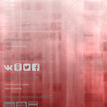
Оптовики
Партнёры
Информация о доставке
Услуги и цены в Пензе
Ремонт ноутбуков в Пензе
Скупка ноутбуков
Сервисный центр "НОУТБУК58"
Политика конфиденциальности
ДОПОЛНИТЕЛЬНО
Производители
Акции
МЫ В СОЦИАЛЬНЫХ СЕТЯХ
СЛУЖБА ПОДДЕРЖКИ
Связаться с нами
Карта сайта
ПРИНИМАЕМ ОНЛАЙН ОПЛАТУ