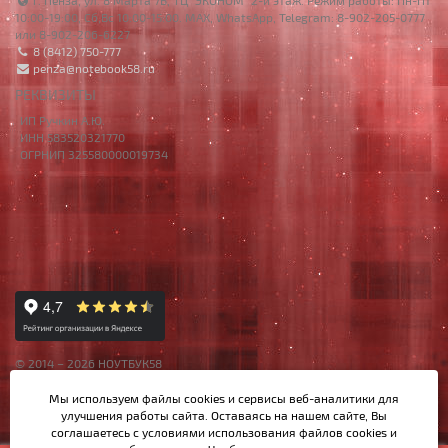
г. Пенза, ул. 8 Марта 7Б, ТЦ "ЭКОНОМ" 2-й этаж. Режим работы: Пн-Пт
10:00-19:00, Сб,Вс 10:00-15:00. MAX, WhatsApp, Telegram: 8-902-205-0777
или 8-902-206-6227
8 (8412) 750-777
penza@notebook58.ru
РЕКВИЗИТЫ
ИП Ручкин А.Ю.
ИНН 583520321770
ОГРНИП 325580000019734
© 2014 – 2026 НОУТБУК58
Данный сайт носит исключительно информационный характер,
Мы используем файлы cookies и сервисы веб-аналитики
для
материалы и цены на сайте не являются публичной офертой,
улучшения работы сайта. Оставаясь на нашем сайте, Вы
определяемой Ст.437 ГК РФ.
соглашаетесь с условиями использования файлов cookies и