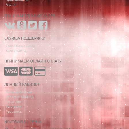
Акции
МЫ В СОЦИАЛЬНЫХ СЕТЯХ
СЛУЖБА ПОДДЕРЖКИ
Связаться с нами
Карта сайта
ПРИНИМАЕМ ОНЛАЙН ОПЛАТУ
ЛИЧНЫЙ КАБИНЕТ
Личный Кабинет
История заказов
Гарантия
Закладки
Рассылка
НОУТБУК58 - ПЕНЗА