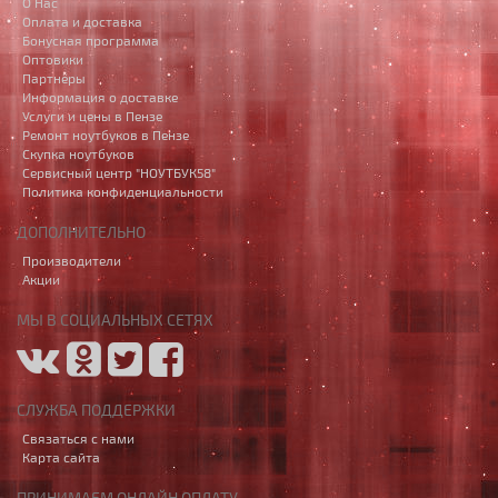
О Нас
Оплата и доставка
Бонусная программа
Оптовики
Партнёры
Информация о доставке
Услуги и цены в Пензе
Ремонт ноутбуков в Пензе
Скупка ноутбуков
Сервисный центр "НОУТБУК58"
Политика конфиденциальности
ДОПОЛНИТЕЛЬНО
Производители
Акции
МЫ В СОЦИАЛЬНЫХ СЕТЯХ
СЛУЖБА ПОДДЕРЖКИ
Связаться с нами
Карта сайта
ПРИНИМАЕМ ОНЛАЙН ОПЛАТУ