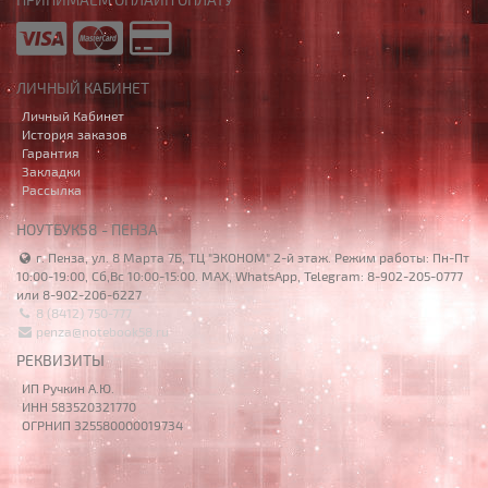
ЛИЧНЫЙ КАБИНЕТ
Личный Кабинет
История заказов
Гарантия
Закладки
Рассылка
НОУТБУК58 - ПЕНЗА
г. Пенза, ул. 8 Марта 7Б, ТЦ "ЭКОНОМ" 2-й этаж. Режим работы: Пн-Пт
10:00-19:00, Сб,Вс 10:00-15:00. MAX, WhatsApp, Telegram: 8-902-205-0777
или 8-902-206-6227
8 (8412) 750-777
penza@notebook58.ru
РЕКВИЗИТЫ
ИП Ручкин А.Ю.
ИНН 583520321770
ОГРНИП 325580000019734