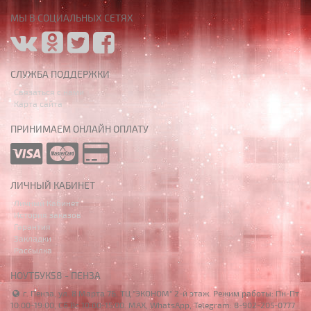
МЫ В СОЦИАЛЬНЫХ СЕТЯХ
СЛУЖБА ПОДДЕРЖКИ
Связаться с нами
Карта сайта
ПРИНИМАЕМ ОНЛАЙН ОПЛАТУ
ЛИЧНЫЙ КАБИНЕТ
Личный Кабинет
История заказов
Гарантия
Закладки
Рассылка
НОУТБУК58 - ПЕНЗА
г. Пенза, ул. 8 Марта 7Б, ТЦ "ЭКОНОМ" 2-й этаж. Режим работы: Пн-Пт
10:00-19:00, Сб,Вс 10:00-15:00. MAX, WhatsApp, Telegram: 8-902-205-0777