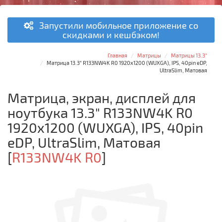
Запустили мобильное приложение со
скидками и кешбэком!
Главная
Матрицы
Матрицы 13.3"
Матрица 13.3" R133NW4K R0 1920x1200 (WUXGA), IPS, 40pin eDP,
UltraSlim, Матовая
Матрица, экран, дисплей для
ноутбука 13.3" R133NW4K R0
1920x1200 (WUXGA), IPS, 40pin
eDP, UltraSlim, Матовая
[
R133NW4K R0
]