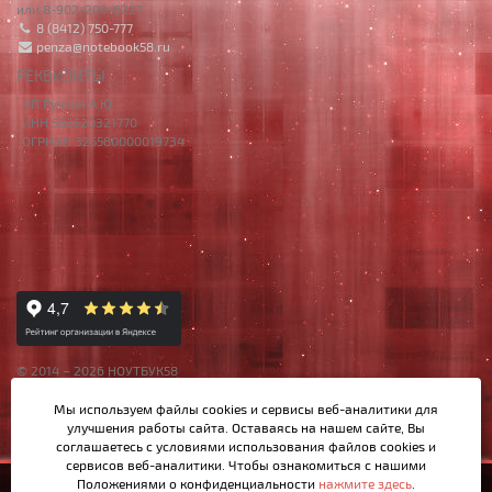
или 8-902-206-6227
8 (8412) 750-777
penza@notebook58.ru
РЕКВИЗИТЫ
ИП Ручкин А.Ю.
ИНН 583520321770
ОГРНИП 325580000019734
© 2014 – 2026 НОУТБУК58
Данный сайт носит исключительно информационный характер,
Мы используем файлы cookies и сервисы веб-аналитики
для
материалы и цены на сайте не являются публичной офертой,
улучшения работы сайта. Оставаясь на нашем сайте, Вы
определяемой Ст.437 ГК РФ.
соглашаетесь с условиями использования файлов cookies и
сервисов веб-аналитики. Чтобы ознакомиться с нашими
Положениями о конфиденциальности
нажмите здесь
.
5 300р.
Купить