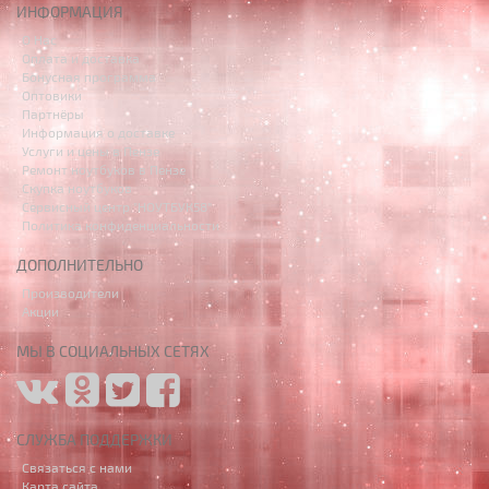
ИНФОРМАЦИЯ
О Нас
Оплата и доставка
Бонусная программа
Оптовики
Партнёры
Информация о доставке
Услуги и цены в Пензе
Ремонт ноутбуков в Пензе
Скупка ноутбуков
Сервисный центр "НОУТБУК58"
Политика конфиденциальности
ДОПОЛНИТЕЛЬНО
Производители
Акции
МЫ В СОЦИАЛЬНЫХ СЕТЯХ
СЛУЖБА ПОДДЕРЖКИ
Связаться с нами
Карта сайта