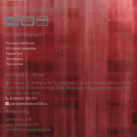
ПРИНИМАЕМ ОНЛАЙН ОПЛАТУ
ЛИЧНЫЙ КАБИНЕТ
Личный Кабинет
История заказов
Гарантия
Закладки
Рассылка
НОУТБУК58 - ПЕНЗА
г. Пенза, ул. 8 Марта 7Б, ТЦ "ЭКОНОМ" 2-й этаж. Режим работы: Пн-Пт
10:00-19:00, Сб,Вс 10:00-15:00. MAX, WhatsApp, Telegram: 8-902-205-0777
или 8-902-206-6227
8 (8412) 750-777
penza@notebook58.ru
РЕКВИЗИТЫ
ИП Ручкин А.Ю.
ИНН 583520321770
ОГРНИП 325580000019734