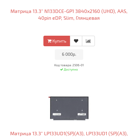
Матрица 13.3" N133DCE-GP1 3840x2160 (UHD), AAS,
40pin eDP, Slim, Глянцевая
Купить
•
6 000р.
•
Код товара: 2506-01
Доступно
Матрица 13.3" LP133UD1(SP)(A3), LP133UD1 (SP)(A3),