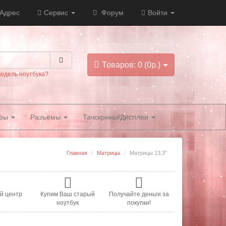
Адрес
Сервис
Форум
Войти
Товаров: 0 (0р.)
модель ноутбука?
фы
Разъёмы
Тачскрины/Дисплеи
Главная
Матрицы
Матрицы 13.3"
й центр
Купим Ваш старый
Получайте деньги за
ноутбук
покупки!