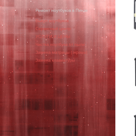
Ремонт ноутбуков в Пензе
Выкуп ноутбуков
Сервисный центр
УСЛУГИ И ЦЕНЫ
Чистка ноутбука от пыли
Замена матрицы (экрана)
Замена клавиатуры