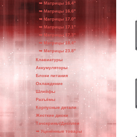
➥ Матрицы 16.4"
➥ Матрицы 16.6"
➥ Матрицы 17.0"
➥ Матрицы 17.1"
➥ Матрицы 17.3"
➥ Матрицы 18.4"
➥ Матрицы 23.8"
Клавиатуры
Аккумуляторы
Блоки питания
Охлаждение
Шлейфы
Разъёмы
Корпусные детали
Жесткие диски
Тачскрины/Дисплеи
➥ Уценённые товары