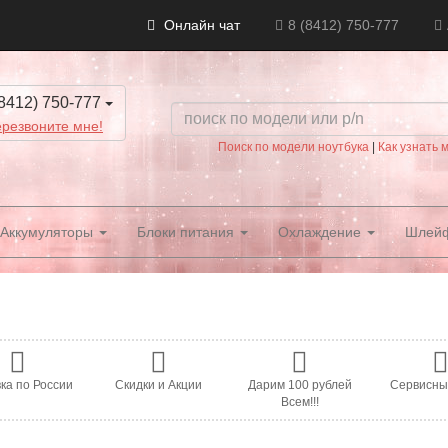
Онлайн чат
8 (8412) 750-777
8412) 750-777
резвоните мне!
Поиск по модели ноутбука
|
Как узнать 
Аккумуляторы
Блоки питания
Охлаждение
Шлей
ка по России
Скидки и Акции
Дарим 100 рублей
Сервисны
Всем!!!