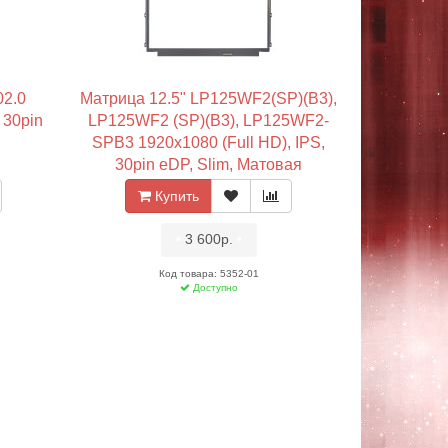
2.0
Матрица 12.5" LP125WF2(SP)(B3),
 30pin
LP125WF2 (SP)(B3), LP125WF2-
SPB3 1920x1080 (Full HD), IPS,
30pin eDP, Slim, Матовая
Купить
•
3 600р.
•
Код товара: 5352-01
Доступно