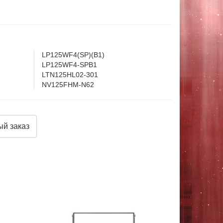
LP125WF4(SP)(B1)
LP125WF4-SPB1
LTN125HL02-301
NV125FHM-N62
й заказ