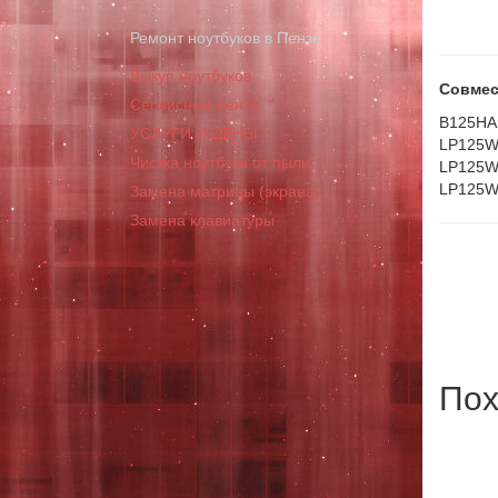
Ремонт ноутбуков в Пензе
Выкуп ноутбуков
Совмес
Сервисный центр
B125HA
УСЛУГИ И ЦЕНЫ
LP125W
Чистка ноутбука от пыли
LP125W
LP125W
Замена матрицы (экрана)
Замена клавиатуры
Пох