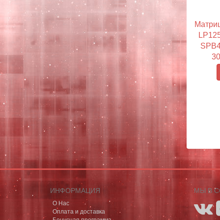
Матриц
LP125
SPB4 
30
ИНФОРМАЦИЯ
МЫ В 
О Нас
Оплата и доставка