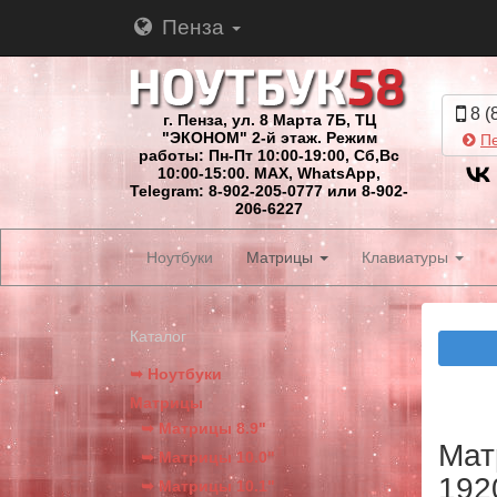
Пенза
8 (
г. Пенза, ул. 8 Марта 7Б, ТЦ
"ЭКОНОМ" 2-й этаж. Режим
Пе
работы: Пн-Пт 10:00-19:00, Сб,Вс
10:00-15:00. MAX, WhatsApp,
Telegram: 8-902-205-0777 или 8-902-
206-6227
Ноутбуки
Матрицы
Клавиатуры
Каталог
➥ Ноутбуки
Матрицы
➥ Матрицы 8.9"
Мат
➥ Матрицы 10.0"
192
➥ Матрицы 10.1"