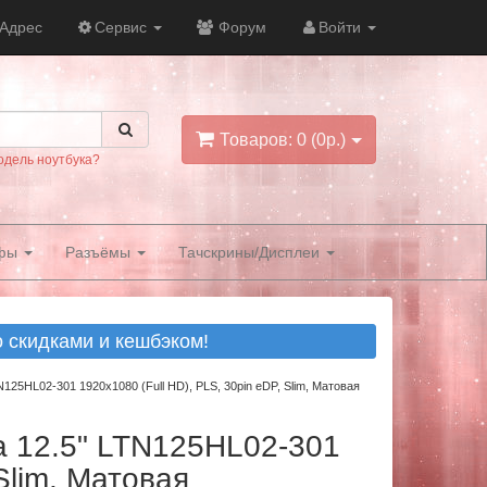
Адрес
Сервис
Форум
Войти
Товаров: 0 (0р.)
одель ноутбука?
фы
Разъёмы
Тачскрины/Дисплеи
скидками и кешбэком!
125HL02-301 1920x1080 (Full HD), PLS, 30pin eDP, Slim, Матовая
а 12.5" LTN125HL02-301
Slim, Матовая