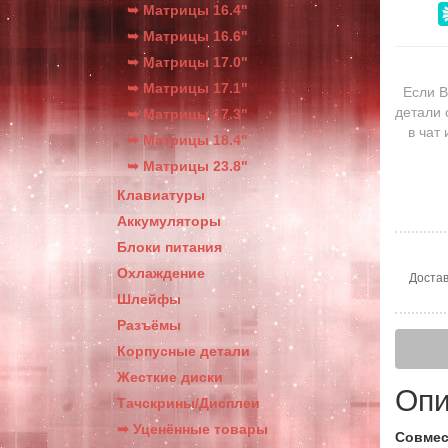
➥ Матрицы 16.4"
➥ Матрицы 16.6"
➥ Матрицы 17.0"
➥ Матрицы 17.1"
Если В
детали 
➥ Матрицы 17.3"
в чат
➥ Матрицы 18.4"
➥ Матрицы 23.8"
Клавиатуры
Аккумуляторы
Блоки питания
Охлаждение
Достав
Шлейфы
Разъёмы
Корпусные детали
Жесткие диски
Опи
Тачскрины/Дисплеи
➥ Уценённые товары
Совмес