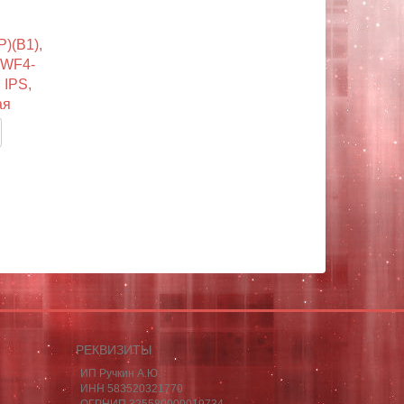
)(B1),
5WF4-
 IPS,
ая
РЕКВИЗИТЫ
ИП Ручкин А.Ю.
ИНН 583520321770