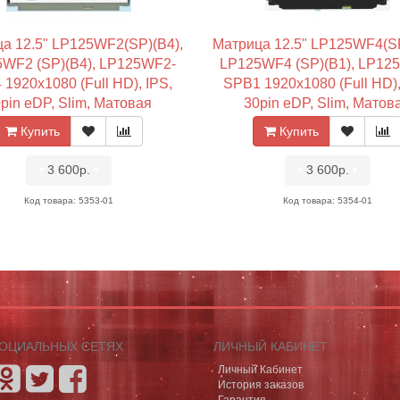
а 12.5" LP125WF2(SP)(B4),
Матрица 12.5" LP125WF4(SP
WF2 (SP)(B4), LP125WF2-
LP125WF4 (SP)(B1), LP12
1920x1080 (Full HD), IPS,
SPB1 1920x1080 (Full HD),
pin eDP, Slim, Матовая
30pin eDP, Slim, Матов
Купить
Купить
•
3 600р.
•
•
3 600р.
•
Код товара: 5353-01
Код товара: 5354-01
СОЦИАЛЬНЫХ СЕТЯХ
ЛИЧНЫЙ КАБИНЕТ
Личный Кабинет
История заказов