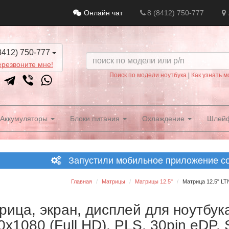
Онлайн чат
8 (8412) 750-777
8412) 750-777
резвоните мне!
Поиск по модели ноутбука
|
Как узнать м
Аккумуляторы
Блоки питания
Охлаждение
Шлей
Запустили мобильное приложение со 
Главная
Матрицы
Матрицы 12.5"
Матрица 12.5" LTN
рица, экран, дисплей для ноутбук
0x1080 (Full HD), PLS, 30pin eDP, 