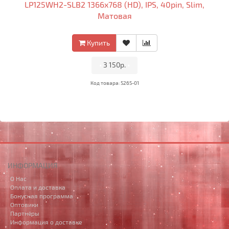
LP125WH2-SLB2 1366x768 (HD), IPS, 40pin, Slim,
Матовая
Купить
•
3 150р.
•
Код товара: 5265-01
ИНФОРМАЦИЯ
О Нас
Оплата и доставка
Бонусная программа
Оптовики
Партнёры
Информация о доставке