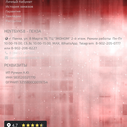
Личный Кабинет
История заказов
Гарантия
Закладки
Рассылка
НОУТБУК58 - ПЕНЗА
г. Пенза, ул. 8 Марта 7Б, ТЦ "ЭКОНОМ" 2-й этаж. Режим работы: Пн-Пт
10:00-19:00, Сб,Вс 10:00-15:00. MAX, WhatsApp, Telegram: 8-902-205-0777
или 8-902-206-6227
8 (8412) 750-777
penza@notebook58.ru
РЕКВИЗИТЫ
ИП Ручкин А.Ю.
ИНН 583520321770
ОГРНИП 325580000019734