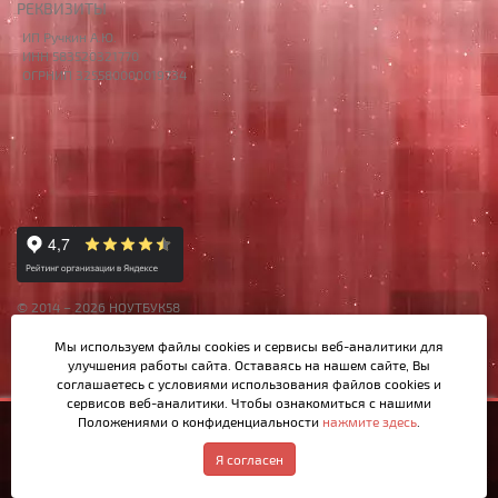
РЕКВИЗИТЫ
ИП Ручкин А.Ю.
ИНН 583520321770
ОГРНИП 325580000019734
© 2014 – 2026 НОУТБУК58
Данный сайт носит исключительно информационный характер,
Мы используем файлы cookies и сервисы веб-аналитики
для
материалы и цены на сайте не являются публичной офертой,
улучшения работы сайта. Оставаясь на нашем сайте, Вы
определяемой Ст.437 ГК РФ.
соглашаетесь с условиями использования файлов cookies и
сервисов веб-аналитики. Чтобы ознакомиться с нашими
Положениями о конфиденциальности
нажмите здесь
.
3 400р.
Купить
Написать в MAX
Обратный звонок
Я согласен