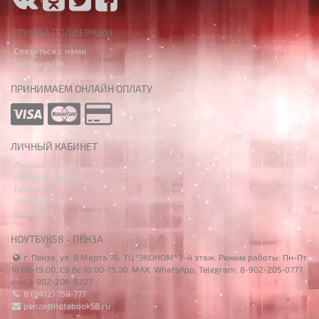
СЛУЖБА ПОДДЕРЖКИ
Связаться с нами
Карта сайта
ПРИНИМАЕМ ОНЛАЙН ОПЛАТУ
ЛИЧНЫЙ КАБИНЕТ
Личный Кабинет
История заказов
Гарантия
Закладки
Рассылка
НОУТБУК58 - ПЕНЗА
г. Пенза, ул. 8 Марта 7Б, ТЦ "ЭКОНОМ" 2-й этаж. Режим работы: Пн-Пт
10:00-19:00, Сб,Вс 10:00-15:00. MAX, WhatsApp, Telegram: 8-902-205-0777
или 8-902-206-6227
8 (8412) 750-777
penza@notebook58.ru