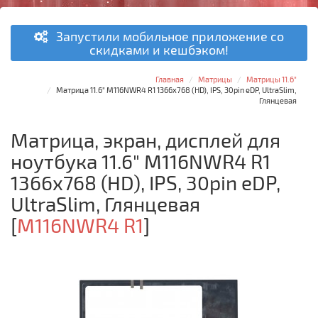
Запустили мобильное приложение со
скидками и кешбэком!
Главная
Матрицы
Матрицы 11.6"
Матрица 11.6" M116NWR4 R1 1366x768 (HD), IPS, 30pin eDP, UltraSlim,
Глянцевая
Матрица, экран, дисплей для
ноутбука 11.6" M116NWR4 R1
1366x768 (HD), IPS, 30pin eDP,
UltraSlim, Глянцевая
[
M116NWR4 R1
]