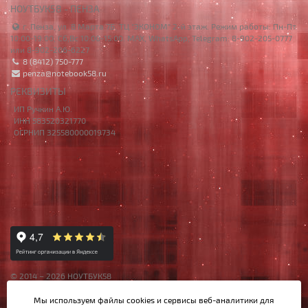
НОУТБУК58 - ПЕНЗА
г. Пенза, ул. 8 Марта 7Б, ТЦ "ЭКОНОМ" 2-й этаж. Режим работы: Пн-Пт
10:00-19:00, Сб,Вс 10:00-15:00. MAX, WhatsApp, Telegram: 8-902-205-0777
или 8-902-206-6227
8 (8412) 750-777
penza@notebook58.ru
РЕКВИЗИТЫ
ИП Ручкин А.Ю.
ИНН 583520321770
ОГРНИП 325580000019734
© 2014 – 2026 НОУТБУК58
Данный сайт носит исключительно информационный характер,
Мы используем файлы cookies и сервисы веб-аналитики
для
материалы и цены на сайте не являются публичной офертой,