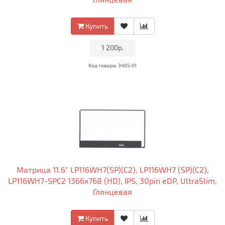
Купить
•
1 200р.
•
Код товара: 3495-01
Матрица 11.6" LP116WH7(SP)(C2), LP116WH7 (SP)(C2),
LP116WH7-SPC2 1366x768 (HD), IPS, 30pin eDP, UltraSlim,
Глянцевая
Купить