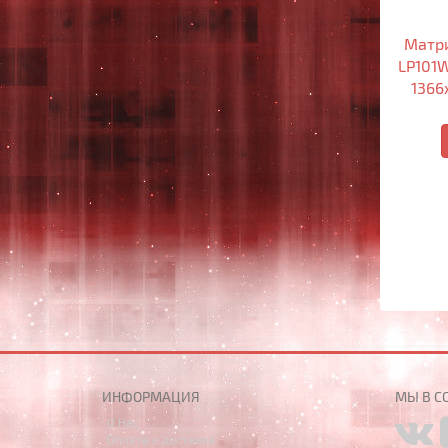
Матри
LP101W
1366x
ИНФОРМАЦИЯ
МЫ В С
О Нас
Оплата и доставка