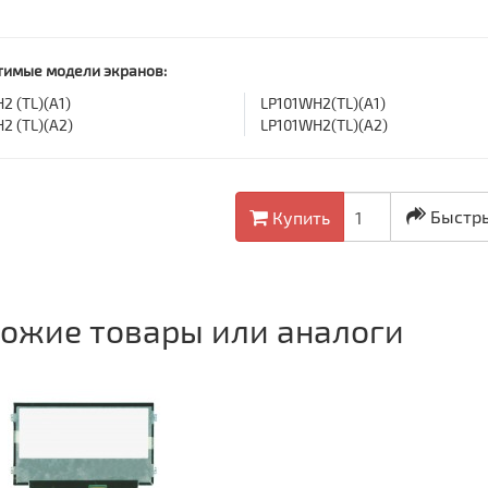
имые модели экранов:
2 (TL)(A1)
LP101WH2(TL)(A1)
2 (TL)(A2)
LP101WH2(TL)(A2)
Быстры
Купить
ожие товары или аналоги