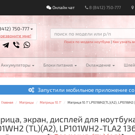
Онлайн чат
8 (8412) 750-777
8412) 750-777
резвоните мне!
Поиск по модели ноутбука
|
Как узнать м
Аккумуляторы
Блоки питания
Охлаждение
Шле
Запустили мобильное приложение со
Главная
Матрицы
Матрицы 10.1"
Матрица 10.1" LP101WH2(TL)(A2), LP101WH2 (
рица, экран, дисплей для ноутбука 
01WH2 (TL)(A2), LP101WH2-TLA2 1366