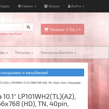
Адрес
Сервис
Форум
Войти
Товаров: 0 (0р.)
одель ноутбука?
йфы
Разъёмы
Тачскрины/Дисплеи
 скидками и кешбэком!
TL)(A2), LP101WH2-TLA2 1366x768 (HD), TN, 40pin, Slim, Глянцевая
10.1" LP101WH2(TL)(A2),
x768 (HD), TN, 40pin,