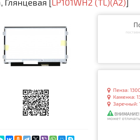
m, Глянцевая
[
LP101WH2 (TL)(A2)
]
П
поставка
Пенза: 130
Каменка: 1
Заречный: 
ВНИМАНИЕ!
может отличать