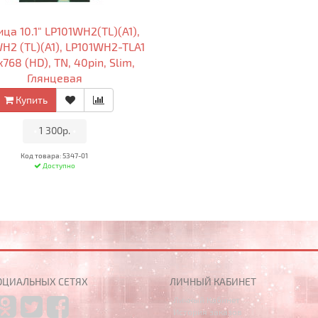
ца 10.1" LP101WH2(TL)(A1),
H2 (TL)(A1), LP101WH2-TLA1
768 (HD), TN, 40pin, Slim,
Глянцевая
Купить
•
1 300р.
•
Код товара: 5347-01
Доступно
ОЦИАЛЬНЫХ СЕТЯХ
ЛИЧНЫЙ КАБИНЕТ
Личный Кабинет
История заказов