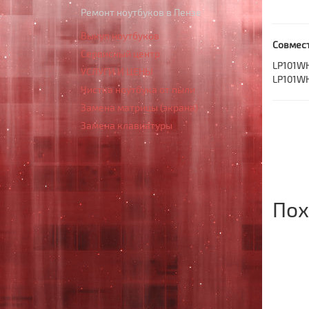
Ремонт ноутбуков в Пензе
Выкуп ноутбуков
Совмест
Сервисный центр
LP101WH
УСЛУГИ И ЦЕНЫ
LP101WH
Чистка ноутбука от пыли
Замена матрицы (экрана)
Замена клавиатуры
Пох