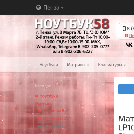
Пенза
8 (
г. Пенза, ул. 8 Марта 7Б, ТЦ "ЭКОНОМ"
Пе
2-й этаж. Режим работы: Пн-Пт 10:00-
19:00, Сб,Вс 10:00-15:00. MAX,
WhatsApp, Telegram: 8-902-205-0777
или 8-902-206-6227
Ноутбуки
Матрицы
Клавиатуры
Каталог
➥ Ноутбуки
Матрицы
➥ Матрицы 8.9"
Мат
➥ Матрицы 10.0"
LP1
➥ Матрицы 10.1"
➥ Матрицы 10.2"