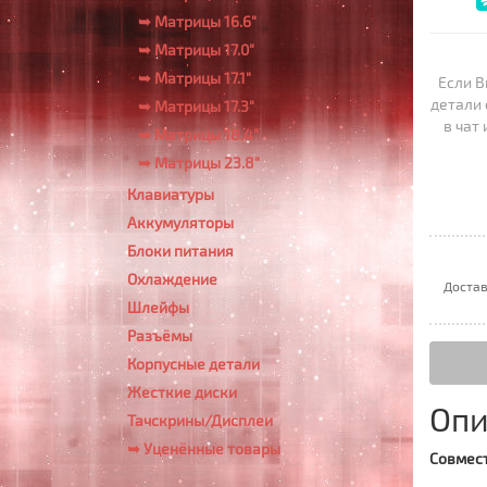
➥ Матрицы 16.6"
➥ Матрицы 17.0"
➥ Матрицы 17.1"
Если В
детали 
➥ Матрицы 17.3"
в чат
➥ Матрицы 18.4"
➥ Матрицы 23.8"
Клавиатуры
Аккумуляторы
Блоки питания
Охлаждение
Достав
Шлейфы
Разъёмы
Корпусные детали
Жесткие диски
Опи
Тачскрины/Дисплеи
➥ Уценённые товары
Совмест