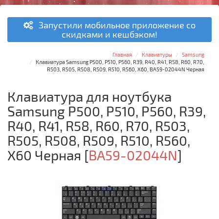
Запустили мобильное приложение со
скидками и кешбэком!
Главная
Клавиатуры
Samsung
Клавиатура Samsung P500, P510, P560, R39, R40, R41, R58, R60, R70,
R503, R505, R508, R509, R510, R560, X60, BA59-02044N Черная
Клавиатура для ноутбука
Samsung P500, P510, P560, R39,
R40, R41, R58, R60, R70, R503,
R505, R508, R509, R510, R560,
X60 Черная
[
BA59-02044N
]