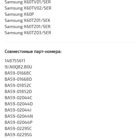
‎‎Samsung X60TV01/SER
‎‎Samsung X60TV02/SER
‎‎Samsung X60P
‎‎Samsung X60TZ01/SEK
‎‎Samsung X60TZ01/SER
‎‎Samsung X60TZ03/SER
Совместимые парт-номера:
148755611
9J.N0Q82.B0U
BA59-01668C
BA59-01668D
BA59-01852C
BA59-01852D
BA59-02044C
BA59-02044D
BA59-02044J
BA59-02044N
BA59-02044P
BA59-02295C
BA59-02295G