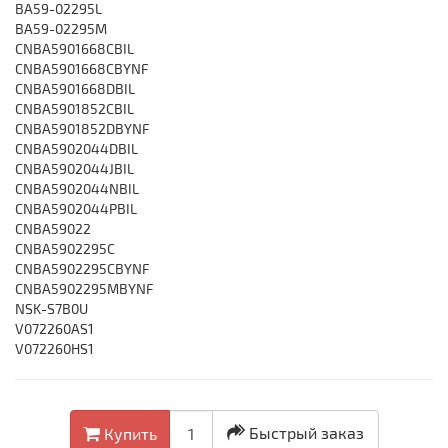
BA59-02295L
BA59-02295M
CNBA5901668CBIL
CNBA5901668CBYNF
CNBA5901668DBIL
CNBA5901852CBIL
CNBA5901852DBYNF
CNBA5902044DBIL
CNBA5902044JBIL
CNBA5902044NBIL
CNBA5902044PBIL
CNBA59022
CNBA5902295C
CNBA5902295CBYNF
CNBA5902295MBYNF
NSK-S7B0U
V072260AS1
V072260HS1
Быстрый заказ
Купить