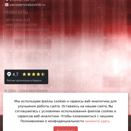
penza@notebook58.ru
РЕКВИЗИТЫ
ИП Ручкин А.Ю.
ИНН 583520321770
ОГРНИП 325580000019734
© 2014 – 2026 НОУТБУК58
Данный сайт носит исключительно информационный характер,
Мы используем файлы cookies и сервисы веб-аналитики
для
материалы и цены на сайте не являются публичной офертой,
улучшения работы сайта. Оставаясь на нашем сайте, Вы
определяемой Ст.437 ГК РФ.
соглашаетесь с условиями использования файлов cookies и
сервисов веб-аналитики. Чтобы ознакомиться с нашими
Положениями о конфиденциальности
нажмите здесь
.
1 000р.
Купить
Написать в MAX
Обратный звонок
Я согласен