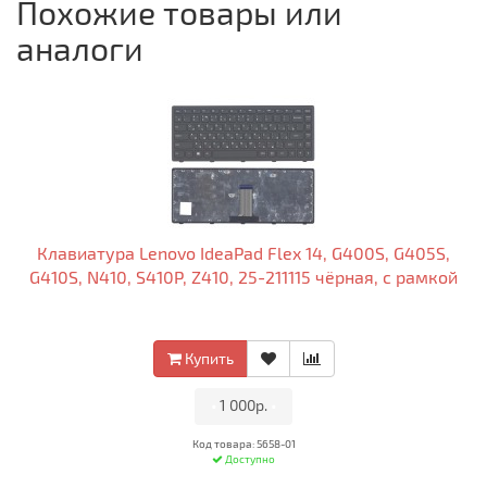
Похожие товары или
аналоги
Клавиатура Lenovo IdeaPad Flex 14, G400S, G405S,
G410S, N410, S410P, Z410, 25-211115 чёрная, с рамкой
Купить
•
1 000р.
•
Код товара: 5658-01
Доступно