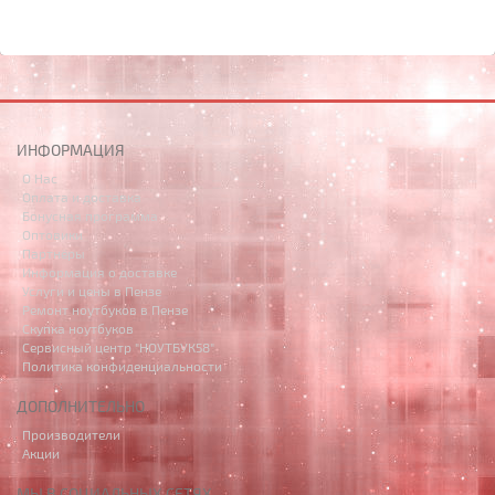
ИНФОРМАЦИЯ
О Нас
Оплата и доставка
Бонусная программа
Оптовики
Партнёры
Информация о доставке
Услуги и цены в Пензе
Ремонт ноутбуков в Пензе
Скупка ноутбуков
Сервисный центр "НОУТБУК58"
Политика конфиденциальности
ДОПОЛНИТЕЛЬНО
Производители
Акции
МЫ В СОЦИАЛЬНЫХ СЕТЯХ