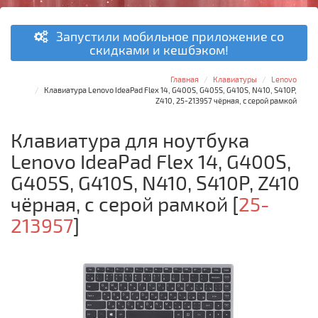
Запустили мобильное приложение со
скидками и кешбэком!
Главная
Клавиатуры
Lenovo
Клавиатура Lenovo IdeaPad Flex 14, G400S, G405S, G410S, N410, S410P,
Z410, 25-213957 чёрная, с серой рамкой
Клавиатура для ноутбука
Lenovo IdeaPad Flex 14, G400S,
G405S, G410S, N410, S410P, Z410
чёрная, с серой рамкой
[
25-
213957
]