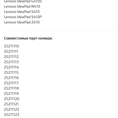
Lenovo IdeaPad G410S
Lenovo IdeaPad N410
Lenovo IdeaPad S410
Lenovo IdeaPad S410P
Lenovo IdeaPad Z410
Совместимые парт-номера:
25211110
25211111
25211112
25211113
25211114
25211115
25211116
25211117
25211118
25211119
25211120
25211121
25211122
25211123