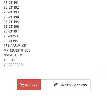
25-211191
25-211192
25-211193
25-211194
25-211195
25-211196
25-211197
25-213531
25-213957
9Z.NAASW.L0R
MP-12U93T0-686
NSK-BLLSW
T5E1-RU
V-142920AS1
Быстрый заказ
Купить