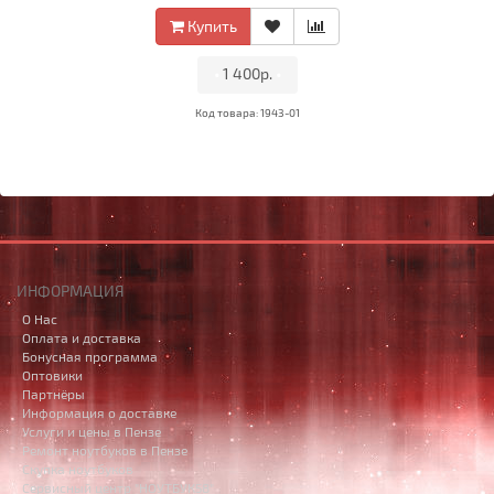
Купить
•
1 400р.
•
Код товара: 1943-01
ИНФОРМАЦИЯ
О Нас
Оплата и доставка
Бонусная программа
Оптовики
Партнёры
Информация о доставке
Услуги и цены в Пензе
Ремонт ноутбуков в Пензе
Скупка ноутбуков
Сервисный центр "НОУТБУК58"