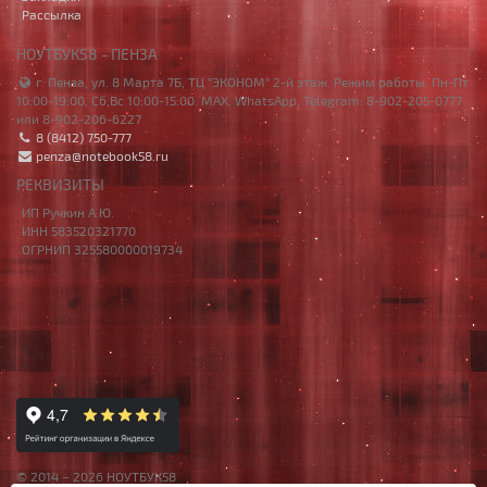
Рассылка
НОУТБУК58 - ПЕНЗА
г. Пенза, ул. 8 Марта 7Б, ТЦ "ЭКОНОМ" 2-й этаж. Режим работы: Пн-Пт
10:00-19:00, Сб,Вс 10:00-15:00. MAX, WhatsApp, Telegram: 8-902-205-0777
или 8-902-206-6227
8 (8412) 750-777
penza@notebook58.ru
РЕКВИЗИТЫ
ИП Ручкин А.Ю.
ИНН 583520321770
ОГРНИП 325580000019734
© 2014 – 2026 НОУТБУК58