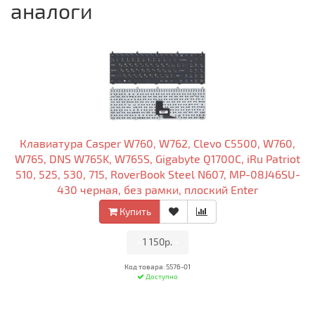
аналоги
Клавиатура Casper W760, W762, Clevo C5500, W760,
W765, DNS W765K, W765S, Gigabyte Q1700C, iRu Patriot
510, 525, 530, 715, RoverBook Steel N607, MP-08J46SU-
430 черная, без рамки, плоский Enter
Купить
•
1 150р.
•
Код товара: 5576-01
Доступно