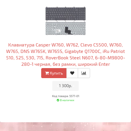
Клавиатура Casper W760, W762, Clevo C5500, W760,
W765, DNS W765K, W765S, Gigabyte Q1700C, iRu Patriot
510, 525, 530, 715, RoverBook Steel N607, 6-80-M9800-
280-1 черная, без рамки, широкий Enter
Купить
•
1 300р.
•
Код товара: 5577-01
В наличии