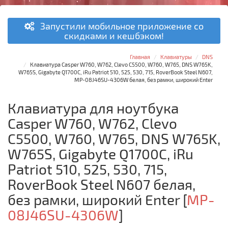
Запустили мобильное приложение со
скидками и кешбэком!
Главная
Клавиатуры
DNS
Клавиатура Casper W760, W762, Clevo C5500, W760, W765, DNS W765K,
W765S, Gigabyte Q1700C, iRu Patriot 510, 525, 530, 715, RoverBook Steel N607,
MP-08J46SU-4306W белая, без рамки, широкий Enter
Клавиатура для ноутбука
Casper W760, W762, Clevo
C5500, W760, W765, DNS W765K,
W765S, Gigabyte Q1700C, iRu
Patriot 510, 525, 530, 715,
RoverBook Steel N607 белая,
без рамки, широкий Enter
[
MP-
08J46SU-4306W
]