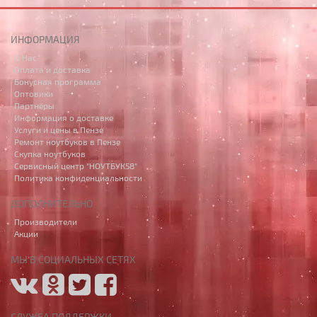
ИНФОРМАЦИЯ
О Нас
Оплата и доставка
Бонусная программа
Оптовики
Партнёры
Информация о доставке
Услуги и цены в Пензе
Ремонт ноутбуков в Пензе
Скупка ноутбуков
Сервисный центр "НОУТБУК58"
Политика конфиденциальности
ДОПОЛНИТЕЛЬНО
Производители
Акции
МЫ В СОЦИАЛЬНЫХ СЕТЯХ
СЛУЖБА ПОДДЕРЖКИ