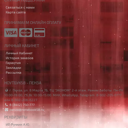
Связаться с нами
Карта сайта
ПРИНИМАЕМ ОНЛАЙН ОПЛАТУ
ЛИЧНЫЙ КАБИНЕТ
Личный Кабинет
История заказов
Гарантия
Закладки
Рассылка
НОУТБУК58 - ПЕНЗА
г. Пенза, ул. 8 Марта 7Б, ТЦ "ЭКОНОМ" 2-й этаж. Режим работы: Пн-Пт
10:00-19:00, Сб,Вс 10:00-15:00. MAX, WhatsApp, Telegram: 8-902-205-0777
или 8-902-206-6227
8 (8412) 750-777
penza@notebook58.ru
РЕКВИЗИТЫ
ИП Ручкин А.Ю.