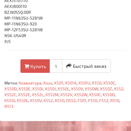
AEXJ5701110
AEXJB00110
BZ.N0S5Q.00R
MP-11N63SU-5281W
MP-11N63SU-920
MP-12F53SU-5281W
NSK-US40R
XJ5
Быстрый заказ
Купить
Метки:
Клавиатура
,
Asus
,
X501
,
X501A
,
X501U
,
X550
,
X550C
,
X550D
,
X550E
,
X550I
,
X550J
,
X550L
,
X550V
,
X550W
,
X550Z
,
X552
,
X552C
,
X552E
,
X552L
,
X552M
,
X552V
,
X552W
,
K550C
,
K550D
,
K550J
,
K550L
,
K550V
,
K552
,
A550
,
D552
,
F501
,
F550
,
F552
,
R510
,
R513