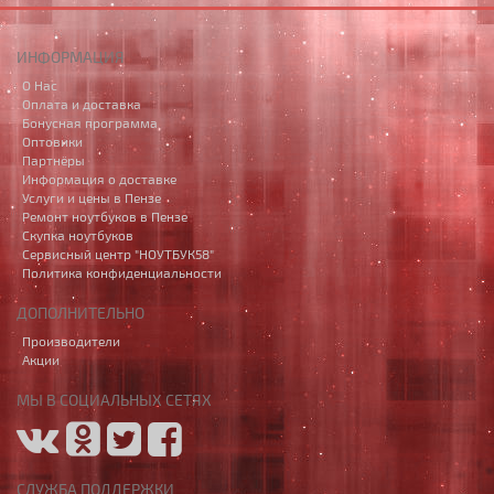
ИНФОРМАЦИЯ
О Нас
Оплата и доставка
Бонусная программа
Оптовики
Партнёры
Информация о доставке
Услуги и цены в Пензе
Ремонт ноутбуков в Пензе
Скупка ноутбуков
Сервисный центр "НОУТБУК58"
Политика конфиденциальности
ДОПОЛНИТЕЛЬНО
Производители
Акции
МЫ В СОЦИАЛЬНЫХ СЕТЯХ
СЛУЖБА ПОДДЕРЖКИ