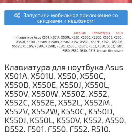
Запустили мобильное приложение со
скидками и кешбэком!
Главная
Клавиатуры
Asus
Клавиатура Asus X501, X501A, X501U, X550, X550C, X550D, X550E, X550I,
X550J, X550L, X550V, X550W, X550Z, X552, X552C, X552E, X552L, X552M,
X552V, X552W, K550C, K550D, K550J, K550L, K550V, K552, A550, D552, F501,
F550, F552, R510, R513 Черная, без рамки
Клавиатура для ноутбука Asus
X501A, X501U, X550, X550C,
X550D, X550E, X550J, X550L,
X550V, X550W, X550Z, X552,
X552C, X552E, X552L, X552M,
X552V, X552W, K550C, K550D,
K550J, K550L, K550V, K552, A550,
D552, F501, F550, F552, R510,