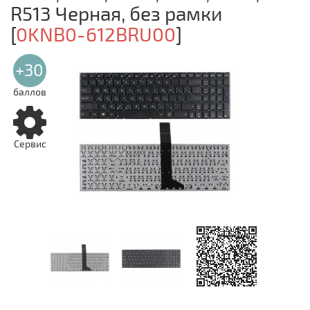
R513 Черная, без рамки
[
0KNB0-612BRU00
]
+30
баллов
Сервис