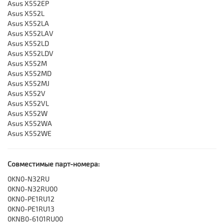
Asus X552EP
Asus X552L
Asus X552LA
Asus X552LAV
Asus X552LD
Asus X552LDV
Asus X552M
Asus X552MD
Asus X552MJ
Asus X552V
Asus X552VL
Asus X552W
Asus X552WA
Asus X552WE
Совместимые парт-номера:
0KN0-N32RU
0KN0-N32RU00
0KN0-PE1RU12
0KN0-PE1RU13
0KNB0-6101RU00