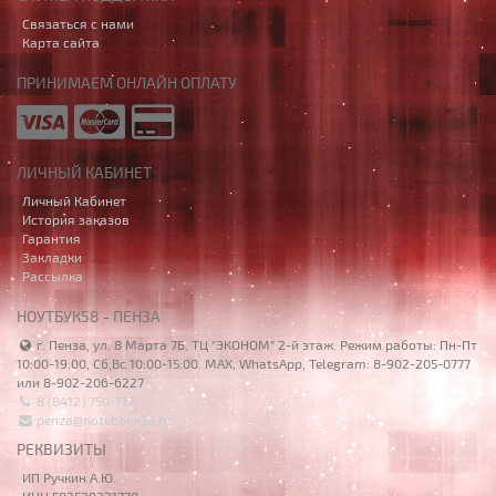
Связаться с нами
Карта сайта
ПРИНИМАЕМ ОНЛАЙН ОПЛАТУ
ЛИЧНЫЙ КАБИНЕТ
Личный Кабинет
История заказов
Гарантия
Закладки
Рассылка
НОУТБУК58 - ПЕНЗА
г. Пенза, ул. 8 Марта 7Б, ТЦ "ЭКОНОМ" 2-й этаж. Режим работы: Пн-Пт
10:00-19:00, Сб,Вс 10:00-15:00. MAX, WhatsApp, Telegram: 8-902-205-0777
или 8-902-206-6227
8 (8412) 750-777
penza@notebook58.ru
РЕКВИЗИТЫ
ИП Ручкин А.Ю.