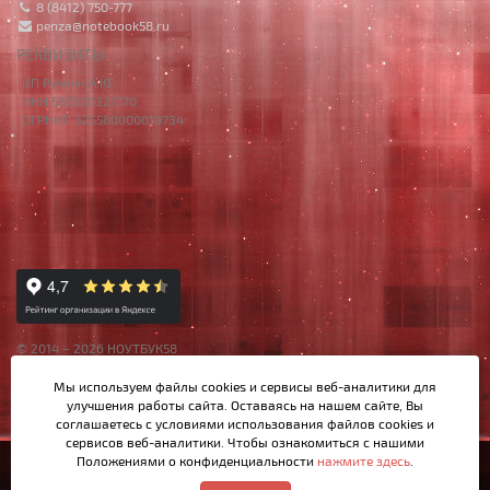
8 (8412) 750-777
penza@notebook58.ru
РЕКВИЗИТЫ
ИП Ручкин А.Ю.
ИНН 583520321770
ОГРНИП 325580000019734
© 2014 – 2026 НОУТБУК58
Данный сайт носит исключительно информационный характер,
Мы используем файлы cookies и сервисы веб-аналитики
для
материалы и цены на сайте не являются публичной офертой,
улучшения работы сайта. Оставаясь на нашем сайте, Вы
определяемой Ст.437 ГК РФ.
соглашаетесь с условиями использования файлов cookies и
сервисов веб-аналитики. Чтобы ознакомиться с нашими
Положениями о конфиденциальности
нажмите здесь
.
750р.
Купить
Написать в MAX