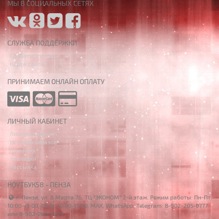
МЫ В СОЦИАЛЬНЫХ СЕТЯХ
СЛУЖБА ПОДДЕРЖКИ
Связаться с нами
Карта сайта
ПРИНИМАЕМ ОНЛАЙН ОПЛАТУ
ЛИЧНЫЙ КАБИНЕТ
Личный Кабинет
История заказов
Гарантия
Закладки
Рассылка
НОУТБУК58 - ПЕНЗА
г. Пенза, ул. 8 Марта 7Б, ТЦ "ЭКОНОМ" 2-й этаж. Режим работы: Пн-Пт
10:00-19:00, Сб,Вс 10:00-15:00. MAX, WhatsApp, Telegram: 8-902-205-0777
или 8-902-206-6227