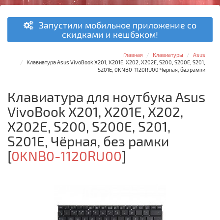
Запустили мобильное приложение со
скидками и кешбэком!
Главная
Клавиатуры
Asus
Клавиатура Asus VivoBook X201, X201E, X202, X202E, S200, S200E, S201,
S201E, 0KNB0-1120RU00 Чёрная, без рамки
Клавиатура для ноутбука Asus
VivoBook X201, X201E, X202,
X202E, S200, S200E, S201,
S201E, Чёрная, без рамки
[
0KNB0-1120RU00
]