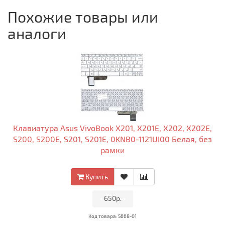
Похожие товары или
аналоги
Клавиатура Asus VivoBook X201, X201E, X202, X202E,
S200, S200E, S201, S201E, 0KNB0-1121UI00 Белая, без
рамки
Купить
•
650р.
•
Код товара: 5668-01