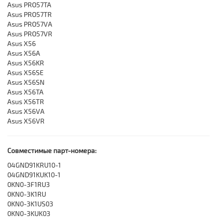
Asus PRO57TA
Asus PRO57TR
Asus PRO57VA
Asus PRO57VR
Asus X56
Asus X56A
Asus X56KR
Asus X56SE
Asus X56SN
Asus X56TA
Asus X56TR
Asus X56VA
Asus X56VR
Совместимые парт-номера:
04GND91KRU10-1
04GND91KUK10-1
0KN0-3F1RU3
0KN0-3K1RU
0KN0-3K1US03
0KN0-3KUK03