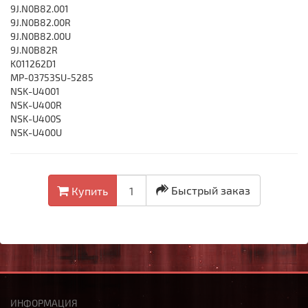
9J.N0B82.001
9J.N0B82.00R
9J.N0B82.00U
9J.N0B82R
K011262D1
MP-03753SU-5285
NSK-U4001
NSK-U400R
NSK-U400S
NSK-U400U
Быстрый заказ
Купить
ИНФОРМАЦИЯ