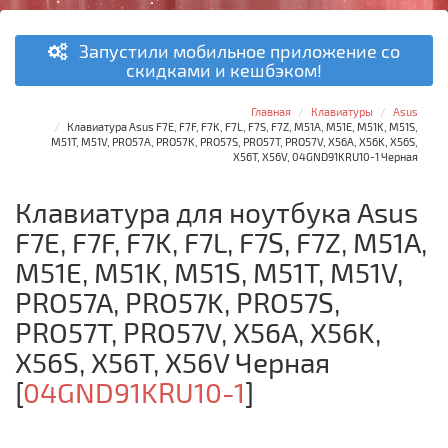
Запустили мобильное приложение со
скидками и кешбэком!
Главная
Клавиатуры
Asus
Клавиатура Asus F7E, F7F, F7K, F7L, F7S, F7Z, M51A, M51E, M51K, M51S,
M51T, M51V, PRO57A, PRO57K, PRO57S, PRO57T, PRO57V, X56A, X56K, X56S,
X56T, X56V, 04GND91KRU10-1 Черная
Клавиатура для ноутбука Asus
F7E, F7F, F7K, F7L, F7S, F7Z, M51A,
M51E, M51K, M51S, M51T, M51V,
PRO57A, PRO57K, PRO57S,
PRO57T, PRO57V, X56A, X56K,
X56S, X56T, X56V Черная
[
04GND91KRU10-1
]