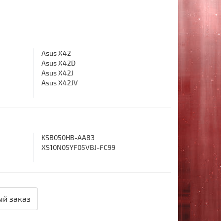
Asus X42
Asus X42D
Asus X42J
Asus X42JV
KSB050HB-AA83
XS10N05YF05VBJ-FC99
й заказ