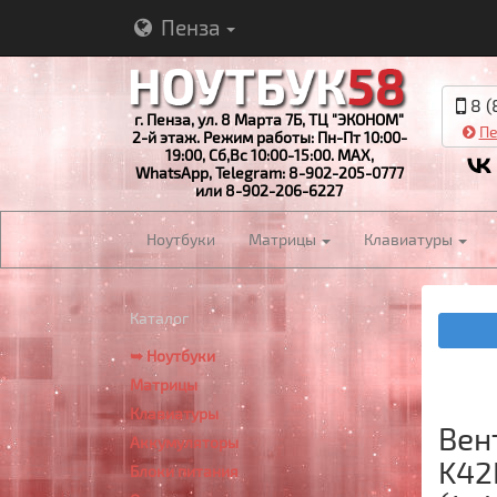
Пенза
8 (
г. Пенза, ул. 8 Марта 7Б, ТЦ "ЭКОНОМ"
Пе
2-й этаж. Режим работы: Пн-Пт 10:00-
19:00, Сб,Вс 10:00-15:00. MAX,
WhatsApp, Telegram: 8-902-205-0777
или 8-902-206-6227
Ноутбуки
Матрицы
Клавиатуры
Каталог
➥ Ноутбуки
Матрицы
Клавиатуры
Вен
Аккумуляторы
K42
Блоки питания