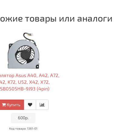
ожие товары или аналоги
лятор Asus A40, A42, A72,
42, K72, U52, X42, X72,
SB0505HB-9J93 (4pin)
Купить
•
600р.
•
Код товара: 1361-01