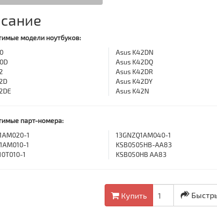
сание
имые модели ноутбуков:
0
Asus K42DN
40D
Asus K42DQ
2
Asus K42DR
2D
Asus K42DY
2DE
Asus K42N
тимые парт-номера:
1AM020-1
13GNZQ1AM040-1
1AM010-1
KSB0505HB-AA83
0T010-1
KSB050HB AA83
Быстры
Купить