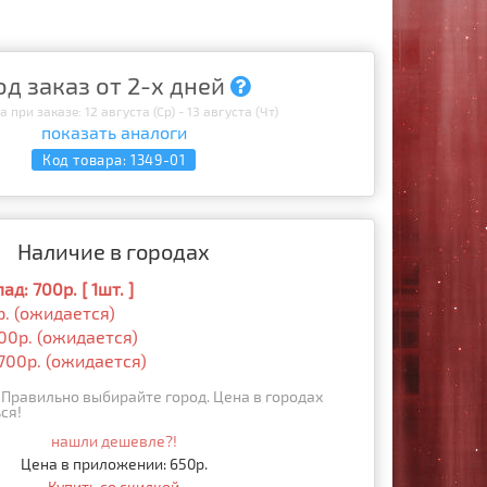
од заказ от 2-х дней
 при заказе: 12 августа (Ср) - 13 августа (Чт)
показать аналоги
Код товара:
1349-01
Наличие в городах
д: 700р. [ 1шт. ]
р. (ожидается)
00р. (ожидается)
700р. (ожидается)
Правильно выбирайте город. Цена в городах
ся!
нашли дешевле?!
Цена в приложении: 650р.
Купить со скидкой