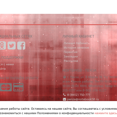
ОЦИАЛЬНЫХ СЕТЯХ
ЛИЧНЫЙ КАБИНЕТ
Личный Кабинет
История заказов
Гарантия
Закладки
А ПОДДЕРЖКИ
Рассылка
ся с нами
айта
НОУТБУК58 - ПЕНЗА
г. Пенза, ул. 8 Марта 7Б, ТЦ "ЭКО
АЕМ ОНЛАЙН ОПЛАТУ
этаж. Режим работы: Пн-Пт 10:00-19:
10:00-15:00. MAX, WhatsApp, Telegra
205-0777 или 8-902-206-6227
8 (8412) 750-777
penza@notebook58.ru
шения работы сайта. Оставаясь на нашем сайте, Вы соглашаетесь с условиям
ознакомиться с нашими Положениями о конфиденциальности
нажмите здесь