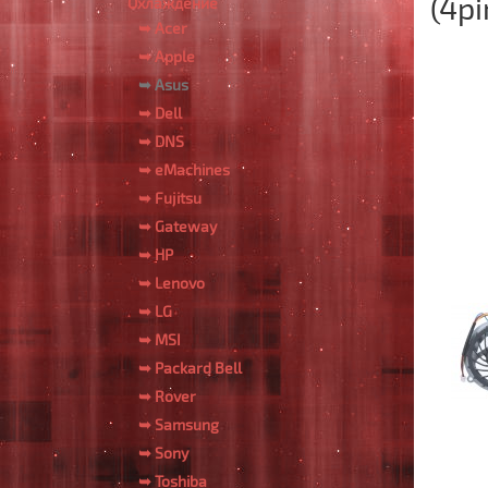
(4pi
Охлаждение
➥ Acer
➥ Apple
➥ Asus
➥ Dell
➥ DNS
➥ eMachines
➥ Fujitsu
➥ Gateway
➥ HP
➥ Lenovo
➥ LG
➥ MSI
➥ Packard Bell
➥ Rover
➥ Samsung
➥ Sony
➥ Toshiba