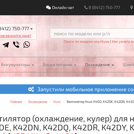
Онлайн чат
8 (8412) 750-777
8412) 750-777
резвоните мне!
Поиск по модели ноутбука
|
Как узнать м
Аккумуляторы
Блоки питания
Охлаждение
Шле
Запустили мобильное приложение со
Главная
Охлаждение
Asus
Вентилятор Asus A40D, K42DE, K42DN, K42D
тилятор (охлаждение, кулер) для 
DE, K42DN, K42DQ, K42DR, K42DY, 