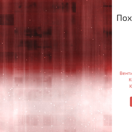
Пох
Венти
K
K