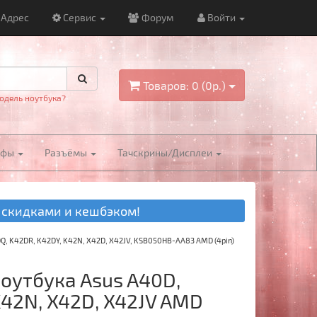
Адрес
Сервис
Форум
Войти
Товаров: 0 (0р.)
одель ноутбука?
йфы
Разъёмы
Тачскрины/Дисплеи
 скидками и кешбэком!
Q, K42DR, K42DY, K42N, X42D, X42JV, KSB050HB-AA83 AMD (4pin)
ноутбука Asus A40D,
K42N, X42D, X42JV AMD