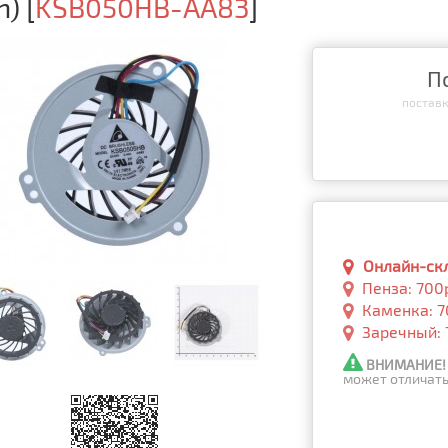
n)
[
KSB050HB-AA83
]
П
поставка
Онлайн-скла
Пенза: 700
Каменка: 7
Заречный: 
ВНИМАНИЕ!
может отличать