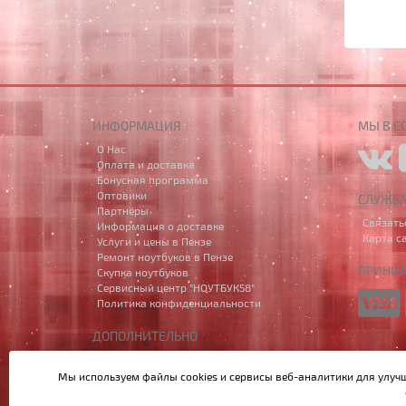
ИНФОРМАЦИЯ
МЫ В С
О Нас
Оплата и доставка
Бонусная программа
Оптовики
СЛУЖБ
Партнёры
Связать
Информация о доставке
Карта с
Услуги и цены в Пензе
Ремонт ноутбуков в Пензе
ПРИНИМ
Скупка ноутбуков
Сервисный центр "НОУТБУК58"
Политика конфиденциальности
ДОПОЛНИТЕЛЬНО
Производители
Акции
Мы используем файлы cookies и сервисы веб-аналитики
для улуч
Написать в MAX