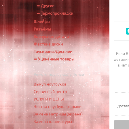
➥ Другие
➥ Термопрокладки
Шлейфы
Разъёмы
Корпусные детали
Жесткие диски
Тачскрины/Дисплеи
Если В
➥ Уценённые товары
детали 
в чат
Ремонт ноутбуков в Пензе
Выкуп ноутбуков
Сервисный центр
УСЛУГИ И ЦЕНЫ
Достав
Чистка ноутбука от пыли
Замена матрицы (экрана)
Замена клавиатуры