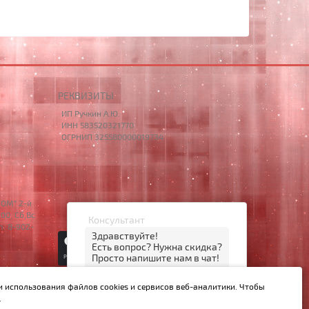
РЕКВИЗИТЫ
ИП Ручкин А.Ю.
ИНН 583520321770
ОГРНИП 325580000019734
НОМ" 2-й
00, Сб,Вс
Консультант
m: 8-902-
Здравствуйте!
Есть вопрос? Нужна скидка?
Просто напишите нам в чат!
14:57
© 2014 – 2026 НОУТБУК58
и использования файлов cookies и сервисов веб-аналитики. Чтобы
открыть чат
MAX
.