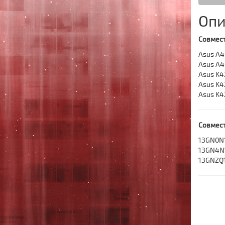
Опи
Совмест
Asus A4
Asus A
Asus K4
Asus K4
Asus K4
Совмес
13GN0N
13GN4N
13GNZQ1