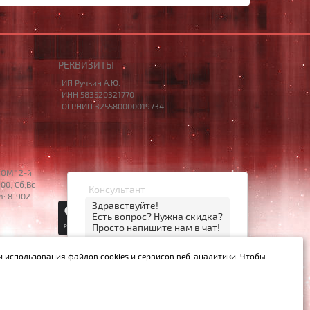
РЕКВИЗИТЫ
ИП Ручкин А.Ю.
ИНН 583520321770
ОГРНИП 325580000019734
НОМ" 2-й
00, Сб,Вс
Консультант
m: 8-902-
Здравствуйте!
Есть вопрос? Нужна скидка?
Просто напишите нам в чат!
06:30
© 2014 – 2026 НОУТБУК58
и использования файлов cookies и сервисов веб-аналитики. Чтобы
открыть чат
MAX
.
й Ст.437 ГК РФ.
нет, спасибо