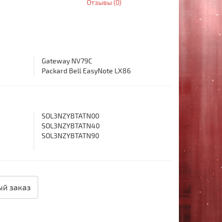
Отзывы (0)
Gateway NV79C
Packard Bell EasyNote LX86
SOL3NZYBTATN00
SOL3NZYBTATN40
SOL3NZYBTATN90
й заказ