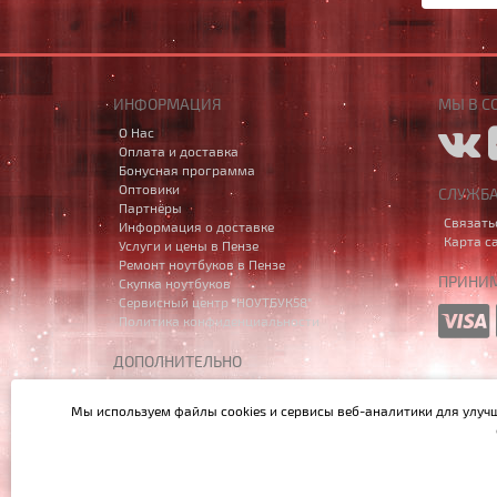
ИНФОРМАЦИЯ
МЫ В С
О Нас
Оплата и доставка
Бонусная программа
Оптовики
СЛУЖБ
Партнёры
Связать
Информация о доставке
Карта с
Услуги и цены в Пензе
Ремонт ноутбуков в Пензе
ПРИНИМ
Скупка ноутбуков
Сервисный центр "НОУТБУК58"
Политика конфиденциальности
ДОПОЛНИТЕЛЬНО
Производители
Акции
Мы используем файлы cookies и сервисы веб-аналитики
для улуч
Написать в MAX
Данный сайт носит исключительно информационный характе
Перезвоните мне!