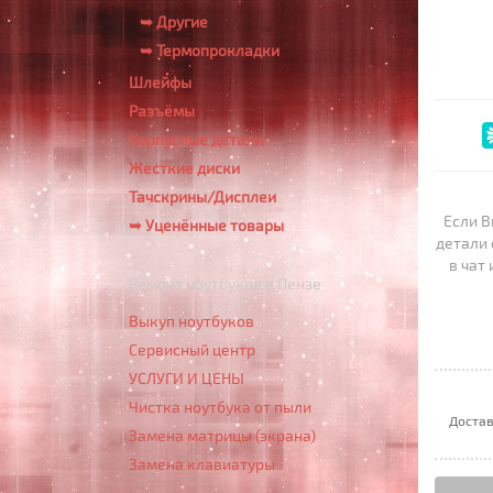
➥ Другие
➥ Термопрокладки
Шлейфы
Разъёмы
Корпусные детали
Жесткие диски
Тачскрины/Дисплеи
Если В
➥ Уценённые товары
детали 
в чат
Ремонт ноутбуков в Пензе
Выкуп ноутбуков
Сервисный центр
УСЛУГИ И ЦЕНЫ
Чистка ноутбука от пыли
Достав
Замена матрицы (экрана)
Замена клавиатуры