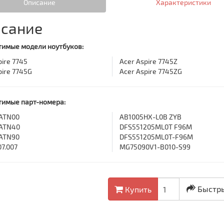
Описание
Характеристики
сание
имые модели ноутбуков:
pire 7745
Acer Aspire 7745Z
pire 7745G
Acer Aspire 7745ZG
тимые парт-номера:
ATN00
AB1005HX-L0B ZYB
ATN40
DFS551205ML0T F96M
ATN90
DFS551205ML0T-F96M
7.007
MG75090V1-B010-S99
Быстры
Купить