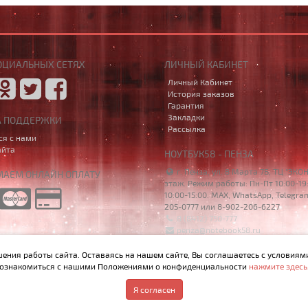
ОЦИАЛЬНЫХ СЕТЯХ
ЛИЧНЫЙ КАБИНЕТ
Личный Кабинет
История заказов
Гарантия
Закладки
А ПОДДЕРЖКИ
Рассылка
ся с нами
айта
НОУТБУК58 - ПЕНЗА
г. Пенза, ул. 8 Марта 7Б, ТЦ "ЭКО
АЕМ ОНЛАЙН ОПЛАТУ
этаж. Режим работы: Пн-Пт 10:00-19:
10:00-15:00. MAX, WhatsApp, Telegra
205-0777 или 8-902-206-6227
8 (8412) 750-777
penza@notebook58.ru
шения работы сайта. Оставаясь на нашем сайте, Вы соглашаетесь с условиям
ознакомиться с нашими Положениями о конфиденциальности
нажмите здесь
р, материалы и цены на сайте не являются публичной офертой, определяемо
Я согласен