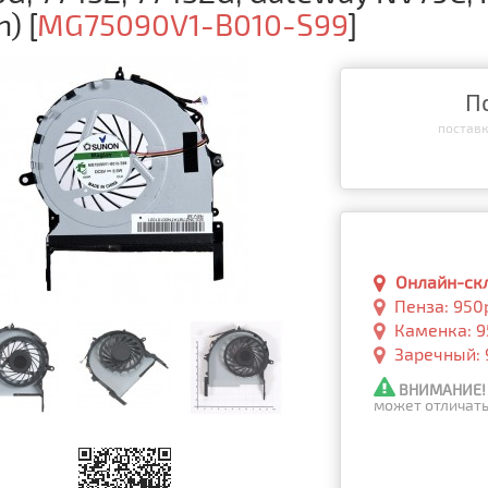
n)
[
MG75090V1-B010-S99
]
П
поставка
Онлайн-скла
Пенза: 950
Каменка: 9
Заречный: 
ВНИМАНИЕ!
может отличать