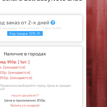
од заказ от 2-х дней
 при заказе: 10 августа (Пн) - 11 августа (Вт)
Код товара:
1219-01
Наличие в городах
д: 950р. [ 1шт. ]
р. (ожидается)
50р. (ожидается)
950р. (ожидается)
Правильно выбирайте город. Цена в городах
ся!
нашли дешевле?!
Цена в приложении: 850р.
Купить со скидкой