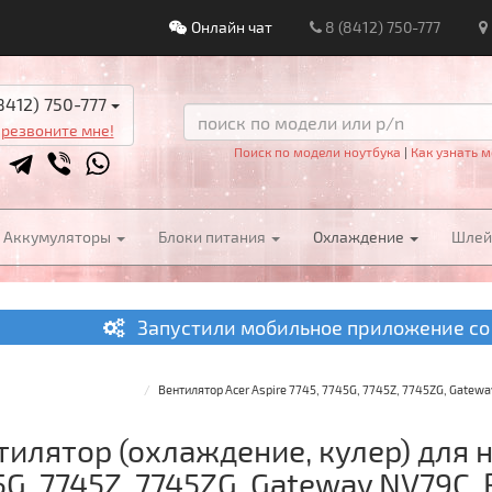
Онлайн чат
8 (8412) 750-777
8412) 750-777
резвоните мне!
Поиск по модели ноутбука
|
Как узнать м
Аккумуляторы
Блоки питания
Охлаждение
Шле
Запустили мобильное приложение со
Вентилятор Acer Aspire 7745, 7745G, 7745Z, 7745ZG, Gatew
тилятор (охлаждение, кулер) для но
5G, 7745Z, 7745ZG, Gateway NV79C, 