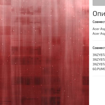
Опи
Совмест
Acer As
Acer As
Совмес
3NZYBT
3NZYBT
3NZYBT
60.PUM0