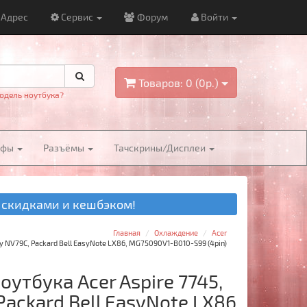
Адрес
Сервис
Форум
Войти
Товаров: 0 (0р.)
одель ноутбука?
йфы
Разъёмы
Тачскрины/Дисплеи
 скидками и кешбэком!
Главная
Охлаждение
Acer
ay NV79C, Packard Bell EasyNote LX86, MG75090V1-B010-S99 (4pin)
утбука Acer Aspire 7745,
Packard Bell EasyNote LX86