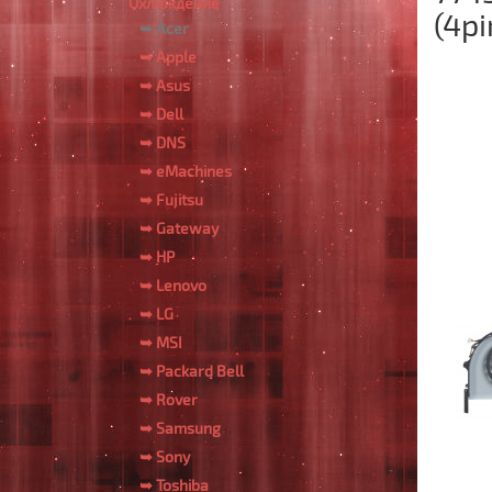
Охлаждение
(4pi
➥ Acer
➥ Apple
➥ Asus
➥ Dell
➥ DNS
➥ eMachines
➥ Fujitsu
➥ Gateway
➥ HP
➥ Lenovo
➥ LG
➥ MSI
➥ Packard Bell
➥ Rover
➥ Samsung
➥ Sony
➥ Toshiba