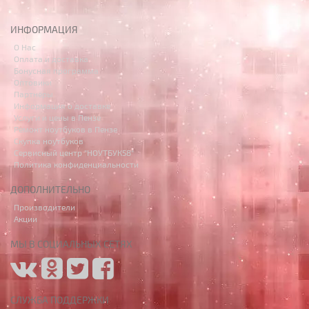
ИНФОРМАЦИЯ
О Нас
Оплата и доставка
Бонусная программа
Оптовики
Партнёры
Информация о доставке
Услуги и цены в Пензе
Ремонт ноутбуков в Пензе
Скупка ноутбуков
Сервисный центр "НОУТБУК58"
Политика конфиденциальности
ДОПОЛНИТЕЛЬНО
Производители
Акции
МЫ В СОЦИАЛЬНЫХ СЕТЯХ
СЛУЖБА ПОДДЕРЖКИ