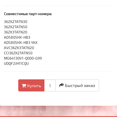
Совместимые парт-номера:
36ZK2TATN30
36ZK2TATN50
36ZK3TATN20
AD5805HX-HB3
AD5805HX-HB3 YAX
AVC36ZK3TATN20
CCI36ZK2TATN50
MG64130V1-Q000-G99
UDQF2JH11CQU
Быстрый заказ
Купить