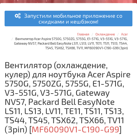
Запустили мобильное приложение со
скидками и кешбэком!
Главная
Охлаждение
Acer
Вентилятор Acer Aspire 5750G, 5750ZG, 5755G, E1-571G, V3-551G, V3-571G,
Gateway NV57, Packard Bell EasyNote LS11, LS13, LV11, TE11, TS11, TS13, TS44,
TS45, TSX62, TSX66, TV11, MF60090V1-C190-G99 (3pin)
Вентилятор (охлаждение,
кулер) для ноутбука Acer Aspire
5750G, 5750ZG, 5755G, E1-571G,
V3-551G, V3-571G, Gateway
NV57, Packard Bell EasyNote
LS11, LS13, LV11, TE11, TS11, TS13,
TS44, TS45, TSX62, TSX66, TV11
(3pin)
[
MF60090V1-C190-G99
]