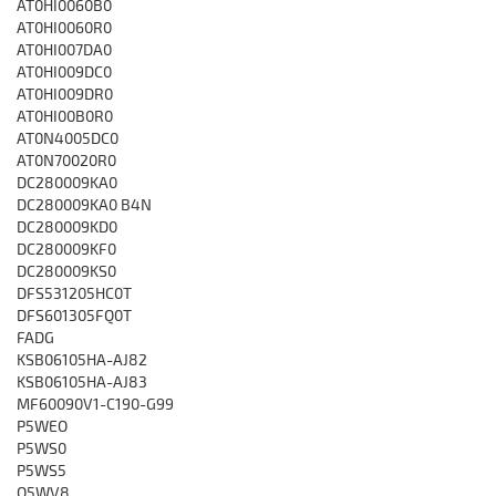
AT0HI0060B0
AT0HI0060R0
AT0HI007DA0
AT0HI009DC0
AT0HI009DR0
AT0HI00B0R0
AT0N4005DC0
AT0N70020R0
DC280009KA0
DC280009KA0 B4N
DC280009KD0
DC280009KF0
DC280009KS0
DFS531205HC0T
DFS601305FQ0T
FADG
KSB06105HA-AJ82
KSB06105HA-AJ83
MF60090V1-C190-G99
P5WEO
P5WS0
P5WS5
Q5WV8