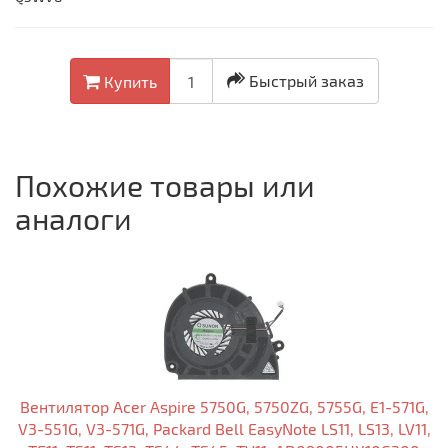
Быстрый заказ
Купить
Похожие товары или
аналоги
Вентилятор Acer Aspire 5750G, 5750ZG, 5755G, E1-571G,
V3-551G, V3-571G, Packard Bell EasyNote LS11, LS13, LV11,