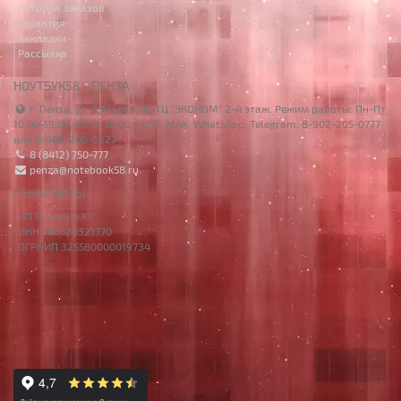
История заказов
Гарантия
Закладки
Рассылка
НОУТБУК58 - ПЕНЗА
г. Пенза, ул. 8 Марта 7Б, ТЦ "ЭКОНОМ" 2-й этаж. Режим работы: Пн-Пт
10:00-19:00, Сб,Вс 10:00-15:00. MAX, WhatsApp, Telegram: 8-902-205-0777
или 8-902-206-6227
8 (8412) 750-777
penza@notebook58.ru
РЕКВИЗИТЫ
ИП Ручкин А.Ю.
ИНН 583520321770
ОГРНИП 325580000019734