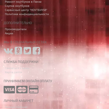
Ремонт ноутбуков в Пензе
Скупка ноутбуков
Сервисный центр "НОУТБУК58"
Политика конфиденциальности
ДОПОЛНИТЕЛЬНО
Производители
Акции
МЫ В СОЦИАЛЬНЫХ СЕТЯХ
СЛУЖБА ПОДДЕРЖКИ
Связаться с нами
Карта сайта
ПРИНИМАЕМ ОНЛАЙН ОПЛАТУ
ЛИЧНЫЙ КАБИНЕТ
Личный Кабинет