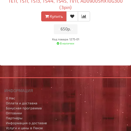
TE11, TS11, TS13, TS44, TS45, TV11, AD09005HX10G300
(3pin)
Купить
•
650р.
•
Код товара: 1275-01
В наличии
ИНФОРМАЦИЯ
О Нас
Оплата и доставка
Бонусная программа
Оптовики
Партнёры
Информация о доставке
Услуги и цены в Пензе