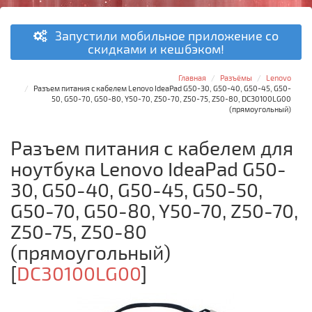
Запустили мобильное приложение со
скидками и кешбэком!
Главная
Разъёмы
Lenovo
Разъем питания с кабелем Lenovo IdeaPad G50-30, G50-40, G50-45, G50-
50, G50-70, G50-80, Y50-70, Z50-70, Z50-75, Z50-80, DC30100LG00
(прямоугольный)
Разъем питания с кабелем для
ноутбука Lenovo IdeaPad G50-
30, G50-40, G50-45, G50-50,
G50-70, G50-80, Y50-70, Z50-70,
Z50-75, Z50-80
(прямоугольный)
[
DC30100LG00
]