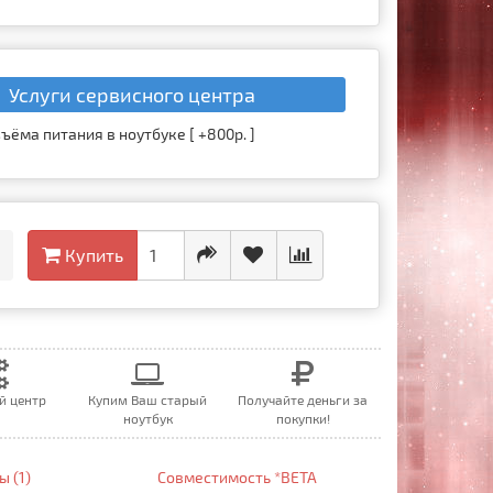
Услуги сервисного центра
ъёма питания в ноутбуке [ +800р. ]
Купить
й центр
Купим Ваш старый
Получайте деньги за
ноутбук
покупки!
 (1)
Совместимость *BETA