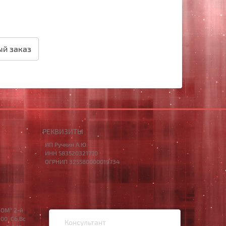
й заказ
РЕКВИЗИТЫ
ИП Ручкин А.Ю.
ИНН 583520321770
ОГРНИП 325580000019734
НОМ" 2-й
00, Сб,Вс
Консультант