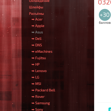
032C
Охлаждение
Шлейфы
+30
Разъёмы
➥ Acer
баллов
➥ Apple
➥ Asus
➥ Dell
➥ DNS
➥ eMachines
➥ Fujitsu
➥ HP
➥ Lenovo
➥ LG
➥ MSI
➥ Packard Bell
➥ Rover
➥ Samsung
➥ Sony