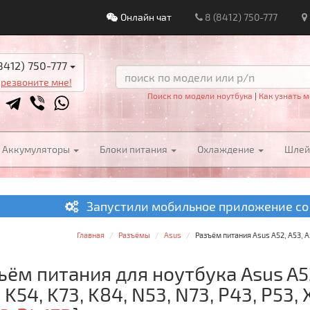
Онлайн чат
8 (8412) 750-777
8412) 750-777
резвоните мне!
Поиск по модели ноутбука
|
Как узнать м
Аккумуляторы
Блоки питания
Охлаждение
Шле
Запустили мобильное приложение со
Главная
Разъёмы
Asus
Разъём питания Asus A52, A53, A5
ём питания для ноутбука Asus A52,
 K54, K73, K84, N53, N73, P43, P53, 