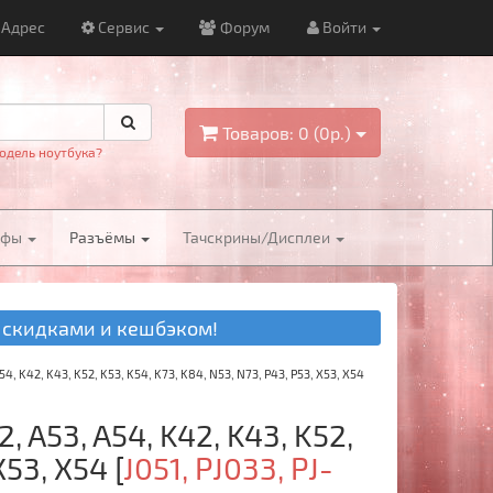
Адрес
Сервис
Форум
Войти
Товаров: 0 (0р.)
одель ноутбука?
йфы
Разъёмы
Тачскрины/Дисплеи
 скидками и кешбэком!
4, K42, K43, K52, K53, K54, K73, K84, N53, N73, P43, P53, X53, X54
 A53, A54, K42, K43, K52,
X53, X54
[
J051, PJ033, PJ-