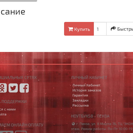
сание
Быстры
Купить
ОЦИАЛЬНЫХ СЕТЯХ
ЛИЧНЫЙ КАБИНЕТ
Личный Кабинет
История заказов
Гарантия
Закладки
А ПОДДЕРЖКИ
Рассылка
ся с нами
айта
НОУТБУК58 - ПЕНЗА
г. Пенза, ул. 8 Марта 7Б, ТЦ "ЭКО
АЕМ ОНЛАЙН ОПЛАТУ
этаж. Режим работы: Пн-Пт 10:00-19: