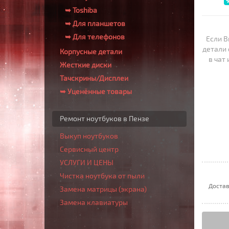
➥ Toshiba
➥ Для планшетов
➥ Для телефонов
Если В
детали 
Корпусные детали
в чат
Жесткие диски
Тачскрины/Дисплеи
➥ Уценённые товары
Ремонт ноутбуков в Пензе
Выкуп ноутбуков
Сервисный центр
УСЛУГИ И ЦЕНЫ
Чистка ноутбука от пыли
Достав
Замена матрицы (экрана)
Замена клавиатуры