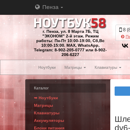
Пенза
8 (
г. Пенза, ул. 8 Марта 7Б, ТЦ
"ЭКОНОМ" 2-й этаж. Режим
Пе
работы: Пн-Пт 10:00-19:00, Сб,Вс
10:00-15:00. MAX, WhatsApp,
Telegram: 8-902-205-0777 или 8-902-
206-6227
Ноутбуки
Матрицы
Клавиатуры
Каталог
➥ Ноутбуки
Матрицы
Клавиатуры
Шле
Аккумуляторы
dv6
Блоки питания