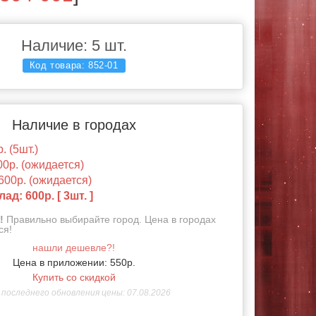
Наличие: 5 шт.
Код товара:
852-01
Наличие в городах
. (5шт.)
00р. (ожидается)
600р. (ожидается)
ад: 600р. [ 3шт. ]
!
Правильно выбирайте город. Цена в городах
ся!
нашли дешевле?!
Цена в приложении: 550р.
Купить со скидкой
последнего обновления цены: 07.08.2026