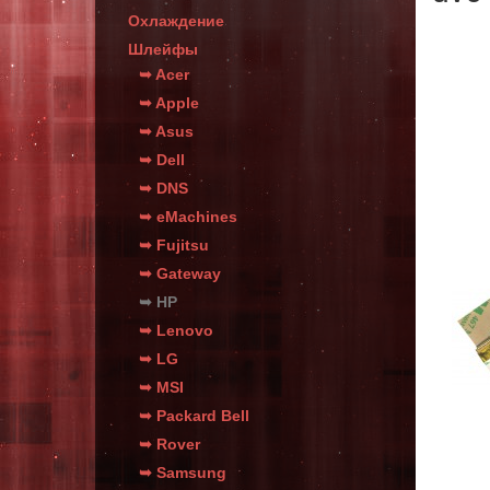
Охлаждение
Шлейфы
➥ Acer
➥ Apple
➥ Asus
➥ Dell
➥ DNS
➥ eMachines
➥ Fujitsu
➥ Gateway
➥ HP
➥ Lenovo
➥ LG
➥ MSI
➥ Packard Bell
➥ Rover
➥ Samsung