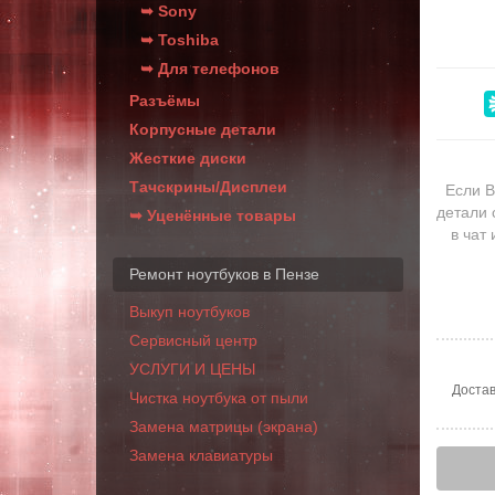
➥ Sony
➥ Toshiba
➥ Для телефонов
Разъёмы
Корпусные детали
Жесткие диски
Тачскрины/Дисплеи
Если В
детали 
➥ Уценённые товары
в чат
Ремонт ноутбуков в Пензе
Выкуп ноутбуков
Сервисный центр
УСЛУГИ И ЦЕНЫ
Достав
Чистка ноутбука от пыли
Замена матрицы (экрана)
Замена клавиатуры