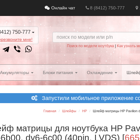
Онлайн чат
8 (8412) 750-777
8412) 750-777
резвоните мне!
Поиск по модели ноутбука
|
Как узнать м
Аккумуляторы
Блоки питания
Охлаждение
Шлей
Запустили мобильное приложение со 
Главная
Шлейфы
HP
Шлейф матрицы HP Pavilion dv
йф матрицы для ноутбука HP Pavil
-6b00, dv6-6c00 (40pin, LVDS)
[
665