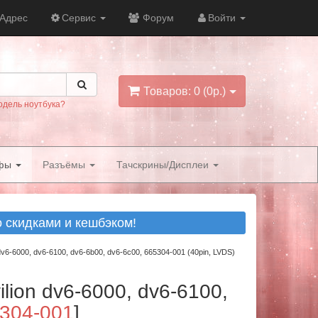
Адрес
Сервис
Форум
Войти
Товаров: 0 (0р.)
одель ноутбука?
фы
Разъёмы
Тачскрины/Дисплеи
скидками и кешбэком!
6-6000, dv6-6100, dv6-6b00, dv6-6c00, 665304-001 (40pin, LVDS)
ion dv6-6000, dv6-6100,
304-001
]