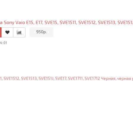
 Sony Vaio E15, E17, SVE15, SVE1511, SVE1512, SVE1513, SVE151
•
950р.
•
44-01