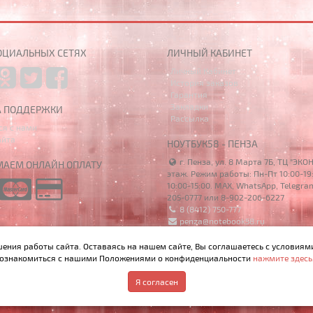
ОЦИАЛЬНЫХ СЕТЯХ
ЛИЧНЫЙ КАБИНЕТ
Личный Кабинет
История заказов
Гарантия
Закладки
А ПОДДЕРЖКИ
Рассылка
ся с нами
айта
НОУТБУК58 - ПЕНЗА
г. Пенза, ул. 8 Марта 7Б, ТЦ "ЭКО
АЕМ ОНЛАЙН ОПЛАТУ
этаж. Режим работы: Пн-Пт 10:00-19:
10:00-15:00. MAX, WhatsApp, Telegra
205-0777 или 8-902-206-6227
8 (8412) 750-777
penza@notebook58.ru
шения работы сайта. Оставаясь на нашем сайте, Вы соглашаетесь с условиям
ознакомиться с нашими Положениями о конфиденциальности
нажмите здесь
р, материалы и цены на сайте не являются публичной офертой, определяемо
Я согласен