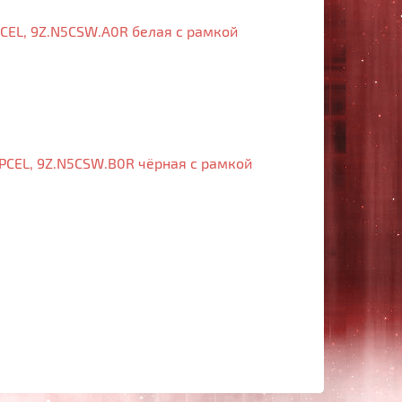
PCEL, 9Z.N5CSW.A0R белая с рамкой
VPCEL, 9Z.N5CSW.B0R чёрная с рамкой