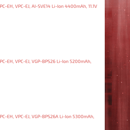
C-EH, VPC-EJ, AI-SVE14 Li-Ion 4400mAh, 11.1V
VPC-EH, VPC-EJ, VGP-BPS26 Li-Ion 5200mAh,
VPC-EH, VPC-EJ, VGP-BPS26A Li-Ion 5300mAh,