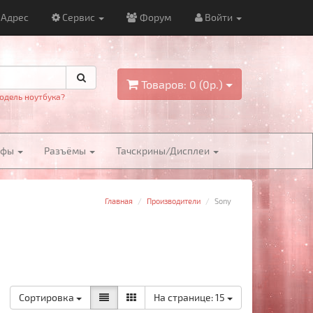
Адрес
Сервис
Форум
Войти
Товаров: 0 (0р.)
одель ноутбука?
йфы
Разъёмы
Тачскрины/Дисплеи
Главная
Производители
Sony
Сортировка
На странице:
15