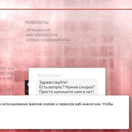
РЕКВИЗИТЫ
ИП Ручкин А.Ю.
ИНН 583520321770
ОГРНИП 325580000019734
НОМ" 2-й
00, Сб,Вс
Консультант
m: 8-902-
Здравствуйте!
Есть вопрос? Нужна скидка?
Просто напишите нам в чат!
13:18
© 2014 – 2026 НОУТБУК58
и использования файлов cookies и сервисов веб-аналитики. Чтобы
открыть чат
MAX
.
й Ст.437 ГК РФ.
нет, спасибо