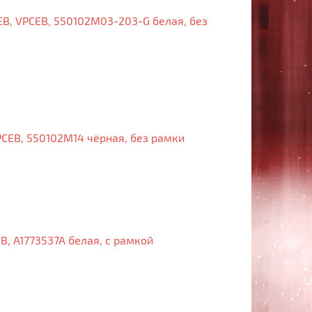
EB, VPCEB, 550102M03-203-G белая, без
PCEB, 550102M14 чёрная, без рамки
B, A1773537A белая, с рамкой