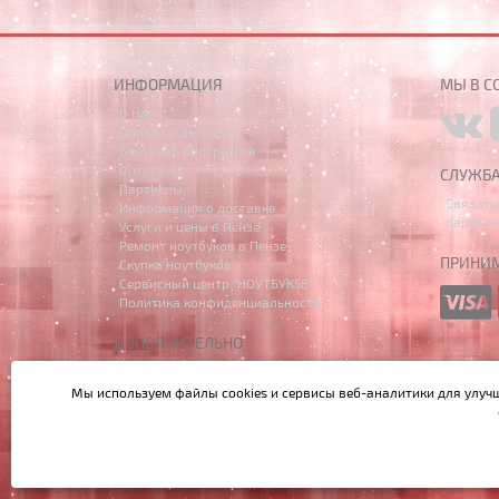
ИНФОРМАЦИЯ
МЫ В С
О Нас
Оплата и доставка
Бонусная программа
Оптовики
СЛУЖБ
Партнёры
Связать
Информация о доставке
Карта с
Услуги и цены в Пензе
Ремонт ноутбуков в Пензе
ПРИНИМ
Скупка ноутбуков
Сервисный центр "НОУТБУК58"
Политика конфиденциальности
ДОПОЛНИТЕЛЬНО
Производители
Акции
Мы используем файлы cookies и сервисы веб-аналитики
для улуч
Написать в MAX
Данный сайт носит исключительно информационный характе
Перезвоните мне!