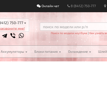
Онлайн чат
8 (8412) 750-777
8412) 750-777
резвоните мне!
Поиск по модели ноутбука
|
Как узнать м
Аккумуляторы
Блоки питания
Охлаждение
Шле