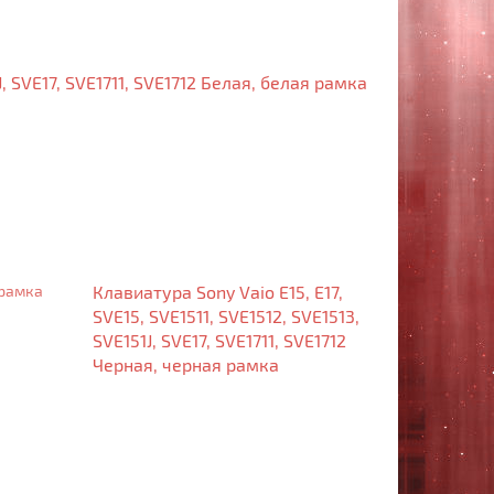
J, SVE17, SVE1711, SVE1712 Белая, белая рамка
Клавиатура Sony Vaio E15, E17,
SVE15, SVE1511, SVE1512, SVE1513,
SVE151J, SVE17, SVE1711, SVE1712
Черная, черная рамка