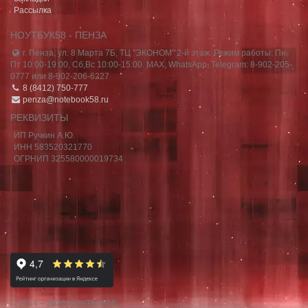
Рассылка
НОУТБУК58 - ПЕНЗА
г. Пенза, ул. 8 Марта 7Б, ТЦ "ЭКОНОМ" 2-й этаж. Режим работы: Пн-
Пт 10:00-19:00, Сб,Вс 10:00-15:00. MAX, WhatsApp, Telegram: 8-902-205-
0777 или 8-902-206-6227
8 (8412) 750-777
penza@notebook58.ru
РЕКВИЗИТЫ
ИП Ручкин А.Ю.
ИНН 583520321770
ОГРНИП 325580000019734
© 2014 – 2026 НОУТБУК58