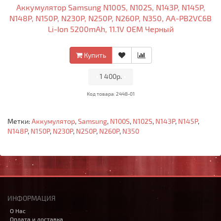
Аккумулятор Samsung N100S, N102S, N143P, N145P,
N148P, N150P, N230P, N250P, N260P, N350, AA-PB2VC6B
Li-Ion 5200mAh, 11.1V OEM Черный
Купить
•
1 400р.
•
Код товара: 2448-01
Метки:
Аккумулятор
,
Samsung
,
N100S
,
N102S
,
N143P
,
N145P
,
N148P
,
N150P
,
N230P
,
N250P
,
N260P
,
N350
ИНФОРМАЦИЯ
О Нас
Оплата и доставка