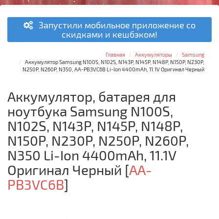
Запустили мобильное приложение со
скидками и кешбэком!
Главная
Аккумуляторы
Samsung
Аккумулятор Samsung N100S, N102S, N143P, N145P, N148P, N150P, N230P,
N250P, N260P, N350, AA-PB3VC6B Li-Ion 4400mAh, 11.1V Оригинал Черный
Аккумулятор, батарея для
ноутбука Samsung N100S,
N102S, N143P, N145P, N148P,
N150P, N230P, N250P, N260P,
N350 Li-Ion 4400mAh, 11.1V
Оригинал Черный
[
AA-
PB3VC6B
]