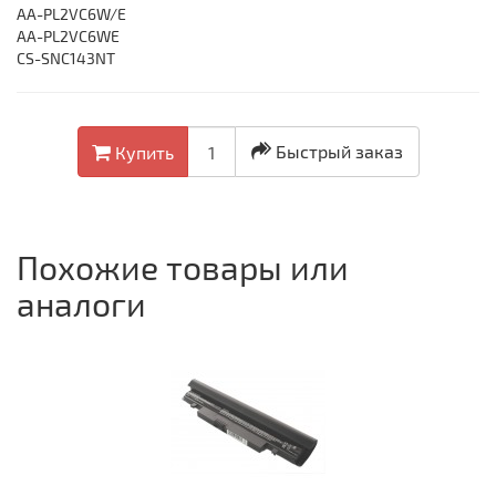
AA-PL2VC6W/E
AA-PL2VC6WE
CS-SNC143NT
Быстрый заказ
Купить
Похожие товары или
аналоги