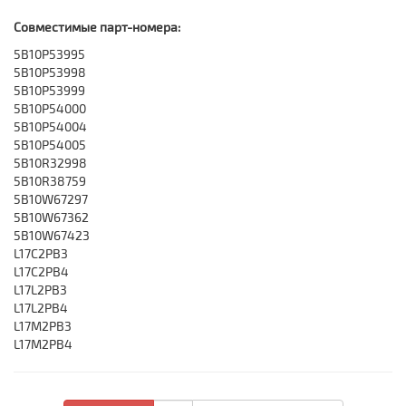
Совместимые парт-номера:
5B10P53995
5B10P53998
5B10P53999
5B10P54000
5B10P54004
5B10P54005
5B10R32998
5B10R38759
5B10W67297
5B10W67362
5B10W67423
L17C2PB3
L17C2PB4
L17L2PB3
L17L2PB4
L17M2PB3
L17M2PB4