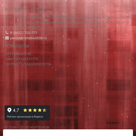
НОУТБУК58 - ПЕНЗА
г. Пенза, ул. 8 Марта 7Б, ТЦ "ЭКОНОМ" 2-й этаж. Режим работы: Пн-Пт
10:00-19:00, Сб,Вс 10:00-15:00. MAX, WhatsApp, Telegram: 8-902-205-0777
или 8-902-206-6227
8 (8412) 750-777
penza@notebook58.ru
РЕКВИЗИТЫ
ИП Ручкин А.Ю.
ИНН 583520321770
ОГРНИП 325580000019734
© 2014 – 2026 НОУТБУК58
Данный сайт носит исключительно информационный характер,