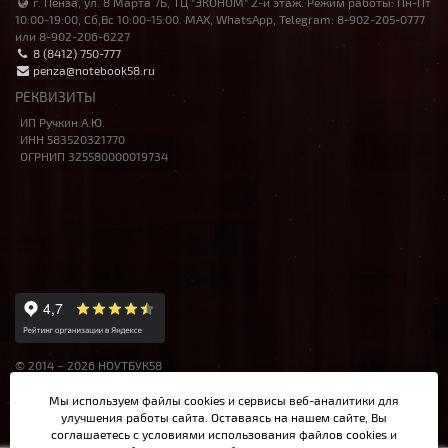
г. Пенза, ул. 8 Марта 7Б, ТЦ "ЭКОНОМ" 2-й этаж. Режим работы: Пн-Пт
10:00-19:00, Сб,Вс 10:00-15:00. MAX, WhatsApp, Telegram: 8-902-205-0777
или 8-902-206-6227
8 (8412) 750-777
penza@notebook58.ru
РЕКВИЗИТЫ
ИП Ручкин А.Ю.
ИНН 583520321770
ОГРНИП 325580000019734
© 2014 – 2026 НОУТБУК58
Данный сайт носит исключительно информационный характер,
Мы используем файлы cookies и сервисы веб-аналитики
для
материалы и цены на сайте не являются публичной офертой,
улучшения работы сайта. Оставаясь на нашем сайте, Вы
определяемой Ст.437 ГК РФ.
соглашаетесь с условиями использования файлов cookies и