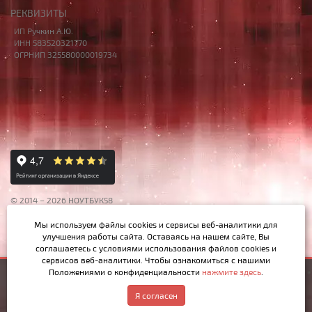
РЕКВИЗИТЫ
ИП Ручкин А.Ю.
ИНН 583520321770
ОГРНИП 325580000019734
© 2014 – 2026 НОУТБУК58
Данный сайт носит исключительно информационный характер,
Мы используем файлы cookies и сервисы веб-аналитики
для
материалы и цены на сайте не являются публичной офертой,
улучшения работы сайта. Оставаясь на нашем сайте, Вы
определяемой Ст.437 ГК РФ.
соглашаетесь с условиями использования файлов cookies и
сервисов веб-аналитики. Чтобы ознакомиться с нашими
Положениями о конфиденциальности
нажмите здесь
.
2 700р.
Купить
Написать в MAX
Обратный звонок
Я согласен