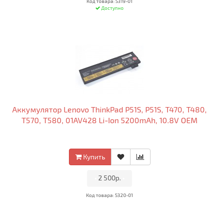
Код товара: 5319-01
Доступно
Аккумулятор Lenovo ThinkPad P51S, P51S, T470, T480,
T570, T580, 01AV428 Li-Ion 5200mAh, 10.8V OEM
Купить
•
2 500р.
•
Код товара: 5320-01