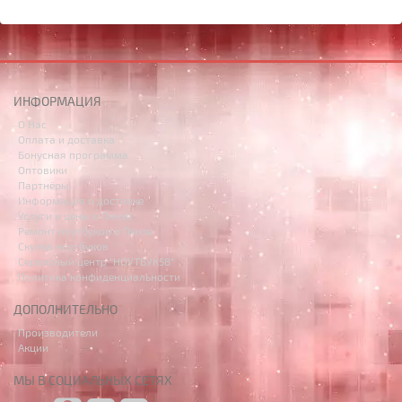
ИНФОРМАЦИЯ
О Нас
Оплата и доставка
Бонусная программа
Оптовики
Партнёры
Информация о доставке
Услуги и цены в Пензе
Ремонт ноутбуков в Пензе
Скупка ноутбуков
Сервисный центр "НОУТБУК58"
Политика конфиденциальности
ДОПОЛНИТЕЛЬНО
Производители
Акции
МЫ В СОЦИАЛЬНЫХ СЕТЯХ