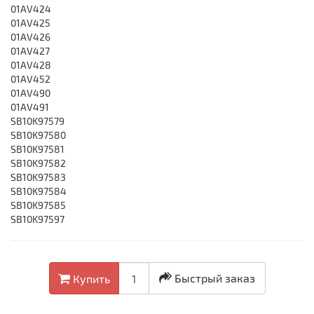
01AV424
01AV425
01AV426
01AV427
01AV428
01AV452
01AV490
01AV491
SB10K97579
SB10K97580
SB10K97581
SB10K97582
SB10K97583
SB10K97584
SB10K97585
SB10K97597
Быстрый заказ
Купить