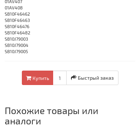
01AV407
01AV408
SB10F46462
SB10F46463
SB10F46476
SB10F46482
SB10J79003
SB10J79004
SB10J79005
Быстрый заказ
Купить
Похожие товары или
аналоги