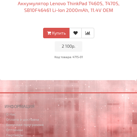
Аккумулятор Lenovo ThinkPad T460S, T470S,
SB10F46461 Li-Ion 2000mAh, 11.4V OEM
Купить
•
2 100р.
•
Код товара: 4715-01
ИНФОРМАЦИЯ
О Нас
Оплата и доставка
Бонусная программа
Оптовики
Партнёры