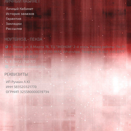
ЛИЧНЫЙ КАБИНЕТ
Личный Кабинет
История заказов
Гарантия
Закладки
Рассылка
НОУТБУК58 - ПЕНЗА
г. Пенза, ул. 8 Марта 7Б, ТЦ "ЭКОНОМ" 2-й этаж. Режим работы: Пн-Пт
10:00-19:00, Сб,Вс 10:00-15:00. MAX, WhatsApp, Telegram: 8-902-205-0777
или 8-902-206-6227
8 (8412) 750-777
penza@notebook58.ru
РЕКВИЗИТЫ
ИП Ручкин А.Ю.
ИНН 583520321770
ОГРНИП 325580000019734