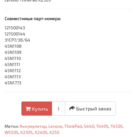
Совместимые парт-номера:
121500143
121500144
31CP7/38/64
45N1108
45N1109
45N1110
45N1111
45N1112
45N1113
45N1773
Быстрый заказ
Купить
Метки:
Аккумулятор
,
Lenovo
,
ThinkPad
,
S440
,
T440S
,
T450S
,
W550S
,
X230S
,
X240S
,
X250