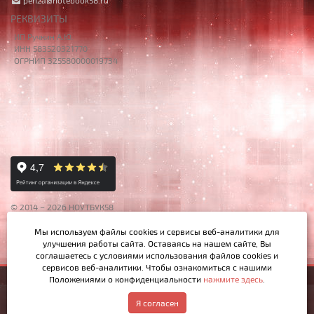
penza@notebook58.ru
РЕКВИЗИТЫ
ИП Ручкин А.Ю.
ИНН 583520321770
ОГРНИП 325580000019734
© 2014 – 2026 НОУТБУК58
Данный сайт носит исключительно информационный характер,
Мы используем файлы cookies и сервисы веб-аналитики
для
материалы и цены на сайте не являются публичной офертой,
улучшения работы сайта. Оставаясь на нашем сайте, Вы
определяемой Ст.437 ГК РФ.
соглашаетесь с условиями использования файлов cookies и
сервисов веб-аналитики. Чтобы ознакомиться с нашими
Положениями о конфиденциальности
нажмите здесь
.
3 100р.
Купить
Написать в MAX
Обратный звонок
Я согласен