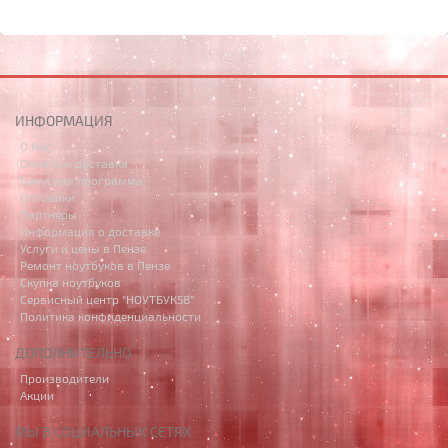
ИНФОРМАЦИЯ
О Нас
Оплата и доставка
Бонусная программа
Оптовики
Партнёры
Информация о доставке
Услуги и цены в Пензе
Ремонт ноутбуков в Пензе
Скупка ноутбуков
Сервисный центр "НОУТБУК58"
Политика конфиденциальности
ДОПОЛНИТЕЛЬНО
Производители
Акции
МЫ В СОЦИАЛЬНЫХ СЕТЯХ