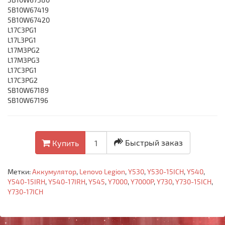
5B10W67419
5B10W67420
L17C3PG1
L17L3PG1
L17M3PG2
L17M3PG3
L17С3PG1
L17С3PG2
SB10W67189
SB10W67196
Быстрый заказ
Купить
Метки:
Аккумулятор
,
Lenovo Legion
,
Y530
,
Y530-15ICH
,
Y540
,
Y540-15IRH
,
Y540-17IRH
,
Y545
,
Y7000
,
Y7000P
,
Y730
,
Y730-15ICH
,
Y730-17ICH