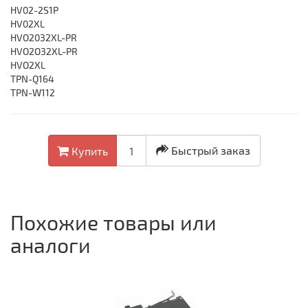
HV02-2S1P
HV02XL
HVO2032XL-PR
HVO2O32XL-PR
HVO2XL
TPN-Q164
TPN-W112
Быстрый заказ
Купить
Похожие товары или
аналоги