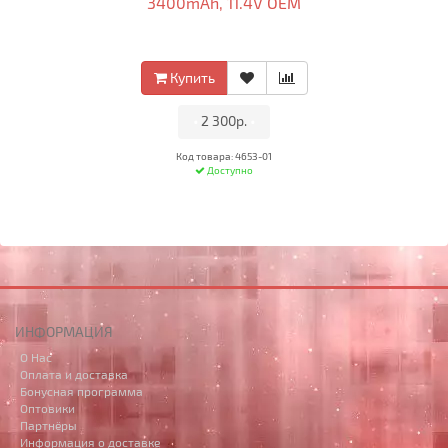
3400mAh, 11.4V OEM
Купить
•
2 300р.
•
Код товара: 4653-01
Доступно
ИНФОРМАЦИЯ
О Нас
Оплата и доставка
Бонусная программа
Оптовики
Партнёры
Информация о доставке