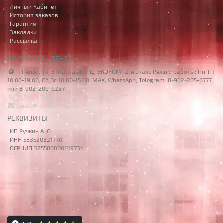
Личный Кабинет
История заказов
Гарантия
Закладки
Рассылка
НОУТБУК58 - ПЕНЗА
г. Пенза, ул. 8 Марта 7Б, ТЦ "ЭКОНОМ" 2-й этаж. Режим работы: Пн-Пт
10:00-19:00, Сб,Вс 10:00-15:00. MAX, WhatsApp, Telegram: 8-902-205-0777
или 8-902-206-6227
8 (8412) 750-777
penza@notebook58.ru
РЕКВИЗИТЫ
ИП Ручкин А.Ю.
ИНН 583520321770
ОГРНИП 325580000019734