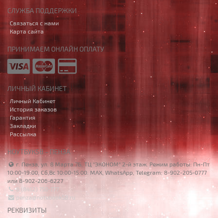
СЛУЖБА ПОДДЕРЖКИ
Связаться с нами
Карта сайта
ПРИНИМАЕМ ОНЛАЙН ОПЛАТУ
ЛИЧНЫЙ КАБИНЕТ
Личный Кабинет
История заказов
Гарантия
Закладки
Рассылка
НОУТБУК58 - ПЕНЗА
г. Пенза, ул. 8 Марта 7Б, ТЦ "ЭКОНОМ" 2-й этаж. Режим работы: Пн-Пт
10:00-19:00, Сб,Вс 10:00-15:00. MAX, WhatsApp, Telegram: 8-902-205-0777
или 8-902-206-6227
8 (8412) 750-777
penza@notebook58.ru
РЕКВИЗИТЫ