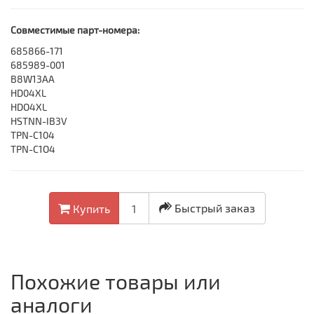
Совместимые парт-номера:
685866-171
685989-001
B8W13AA
HD04XL
HDO4XL
HSTNN-IB3V
TPN-C104
TPN-C1O4
Быстрый заказ
Купить
Похожие товары или
аналоги