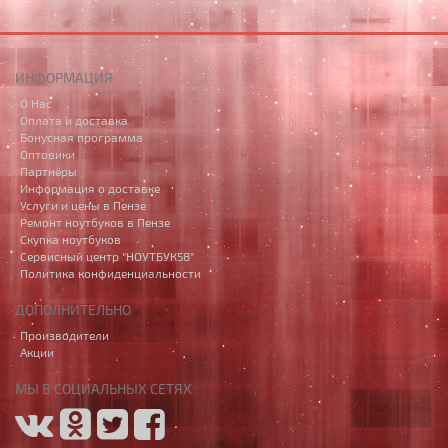
ИНФОРМАЦИЯ
О Нас
Оплата и доставка
Бонусная программа
Оптовики
Партнёры
Информация о доставке
Услуги и цены в Пензе
Ремонт ноутбуков в Пензе
Скупка ноутбуков
Сервисный центр "НОУТБУК58"
Политика конфиденциальности
ДОПОЛНИТЕЛЬНО
Производители
Акции
МЫ В СОЦИАЛЬНЫХ СЕТЯХ