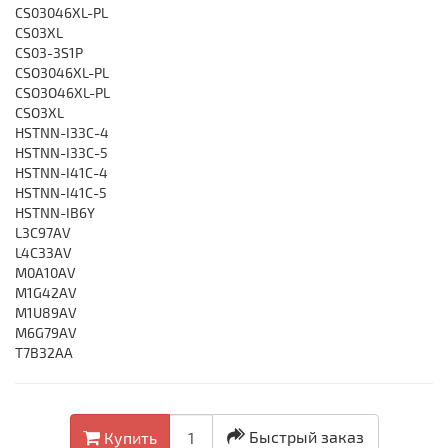
CS03046XL-PL
CS03XL
CS03-3S1P
CSO3046XL-PL
CSO3O46XL-PL
CSO3XL
HSTNN-I33C-4
HSTNN-I33C-5
HSTNN-I41C-4
HSTNN-I41C-5
HSTNN-IB6Y
L3C97AV
L4C33AV
M0A10AV
M1G42AV
M1U89AV
M6G79AV
T7B32AA
Быстрый заказ
Купить