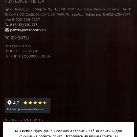
НОУТБУК58 - ПЕНЗА
г. Пенза, ул. 8 Марта 7Б, ТЦ "ЭКОНОМ" 2-й этаж. Режим работы: Пн-Пт
10:00-19:00, Сб,Вс 10:00-15:00. MAX, WhatsApp, Telegram: 8-902-205-0777
или 8-902-206-6227
8 (8412) 750-777
penza@notebook58.ru
РЕКВИЗИТЫ
ИП Ручкин А.Ю.
ИНН 583520321770
ОГРНИП 325580000019734
© 2014 – 2026 НОУТБУК58
Данный сайт носит исключительно информационный характер,
Мы используем файлы cookies и сервисы веб-аналитики
для
материалы и цены на сайте не являются публичной офертой,
улучшения работы сайта. Оставаясь на нашем сайте, Вы