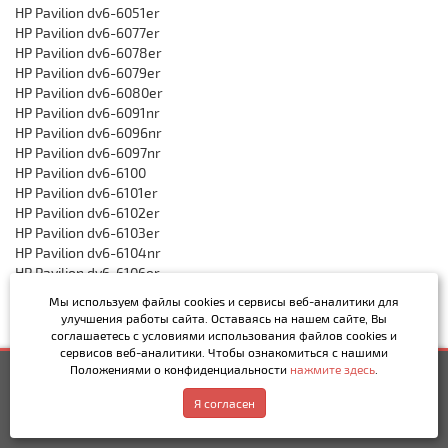
HP Pavilion dv6-6051er
HP Pavilion dv6-6077er
HP Pavilion dv6-6078er
HP Pavilion dv6-6079er
HP Pavilion dv6-6080er
HP Pavilion dv6-6091nr
HP Pavilion dv6-6096nr
HP Pavilion dv6-6097nr
HP Pavilion dv6-6100
HP Pavilion dv6-6101er
HP Pavilion dv6-6102er
HP Pavilion dv6-6103er
HP Pavilion dv6-6104nr
HP Pavilion dv6-6106er
HP Pavilion dv6-6106nr
Мы используем файлы cookies и сервисы веб-аналитики
для
HP Pavilion dv6-6111nr
улучшения работы сайта. Оставаясь на нашем сайте, Вы
HP Pavilion dv6-6112nr
соглашаетесь с условиями использования файлов cookies и
HP Pavilion dv6-6115nr
сервисов веб-аналитики. Чтобы ознакомиться с нашими
Положениями о конфиденциальности
нажмите здесь
.
HP Pavilion dv6-6116nr
2 300р.
Купить
HP Pavilion dv6-6118nr
Написать в MAX
Обратный звонок
Я согласен
HP Pavilion dv6-6123nr
HP Pavilion dv6-6125sr