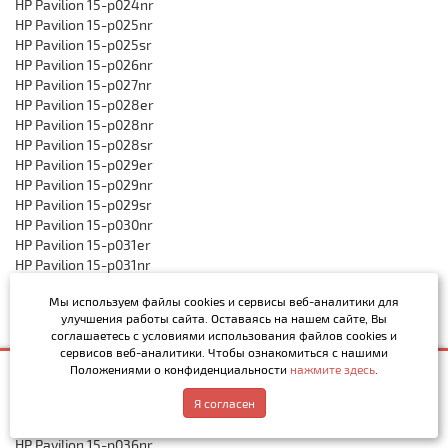
HP Pavilion 15-p024nr
HP Pavilion 15-p025nr
HP Pavilion 15-p025sr
HP Pavilion 15-p026nr
HP Pavilion 15-p027nr
HP Pavilion 15-p028er
HP Pavilion 15-p028nr
HP Pavilion 15-p028sr
HP Pavilion 15-p029er
HP Pavilion 15-p029nr
HP Pavilion 15-p029sr
HP Pavilion 15-p030nr
HP Pavilion 15-p031er
HP Pavilion 15-p031nr
HP Pavilion 15-p031sr
Мы используем файлы cookies и сервисы веб-аналитики
для
HP Pavilion 15-p032er
улучшения работы сайта. Оставаясь на нашем сайте, Вы
HP Pavilion 15-p032nr
соглашаетесь с условиями использования файлов cookies и
HP Pavilion 15-p033nr
сервисов веб-аналитики. Чтобы ознакомиться с нашими
HP Pavilion 15-p033sr
Положениями о конфиденциальности
нажмите здесь
.
2 100р.
Купить
HP Pavilion 15-p034nr
Написать в MAX
Обратный звонок
HP Pavilion 15-p034sr
Я согласен
HP Pavilion 15-p035nr
HP Pavilion 15-p036nr