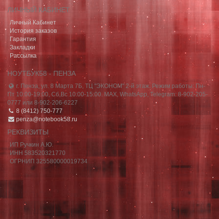
ЛИЧНЫЙ КАБИНЕТ
Личный Кабинет
История заказов
Гарантия
Закладки
Рассылка
НОУТБУК58 - ПЕНЗА
г. Пенза, ул. 8 Марта 7Б, ТЦ "ЭКОНОМ" 2-й этаж. Режим работы: Пн-
Пт 10:00-19:00, Сб,Вс 10:00-15:00. MAX, WhatsApp, Telegram: 8-902-205-
0777 или 8-902-206-6227
8 (8412) 750-777
penza@notebook58.ru
РЕКВИЗИТЫ
ИП Ручкин А.Ю.
ИНН 583520321770
ОГРНИП 325580000019734