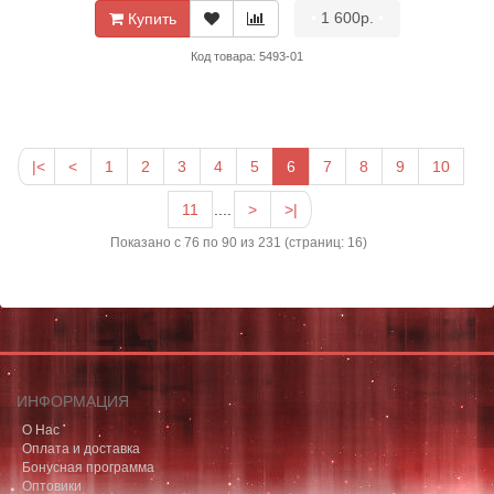
•
1 600р.
•
Купить
Код товара: 5493-01
|<
<
1
2
3
4
5
6
7
8
9
10
11
....
>
>|
Показано с 76 по 90 из 231 (страниц: 16)
ИНФОРМАЦИЯ
О Нас
Оплата и доставка
Бонусная программа
Оптовики