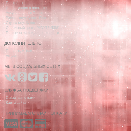
Партнёры
Информация о доставке
Услуги и цены в Пензе
Ремонт ноутбуков в Пензе
Скупка ноутбуков
Сервисный центр "НОУТБУК58"
Политика конфиденциальности
ДОПОЛНИТЕЛЬНО
Производители
Акции
МЫ В СОЦИАЛЬНЫХ СЕТЯХ
СЛУЖБА ПОДДЕРЖКИ
Связаться с нами
Карта сайта
ПРИНИМАЕМ ОНЛАЙН ОПЛАТУ