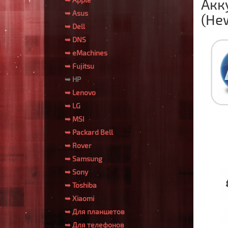
Акк
➥ Asus
(He
➥ Dell
➥ DNS
➥ eMachines
➥ Fujitsu
➥ HP
➥ Lenovo
➥ LG
➥ MSI
➥ Packard Bell
➥ Rover
➥ Samsung
➥ Sony
➥ Toshiba
➥ Xiaomi
➥ Для планшетов
➥ Для телефонов