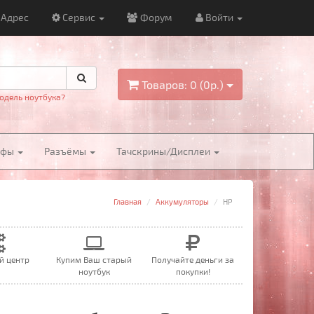
Адрес
Сервис
Форум
Войти
Товаров: 0 (0р.)
одель ноутбука?
йфы
Разъёмы
Тачскрины/Дисплеи
Главная
Аккумуляторы
HP
й центр
Купим Ваш старый
Получайте деньги за
ноутбук
покупки!