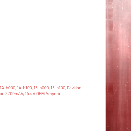
1200,
HSTNN-
OB74
Li-
Ion
6600mAh,
14.4V
OEM
Аккумулятор
HP
Pavilion
Chromebook
14-
c000,
Pavilion