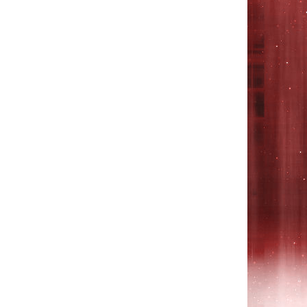
Sleekbook
14-
b000,
14-
b100,
15-
b000,
15-
b100,
Pavilion
Ultrabook
14-
b000,
14-
b100,
15-
b000,
15-
b100,
AI-
DB4D