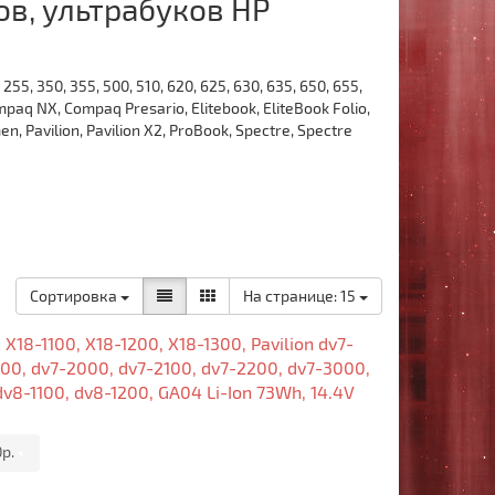
в, ультрабуков HP
55, 350, 355, 500, 510, 620, 625, 630, 635, 650, 655,
q NX, Compaq Presario, Elitebook, EliteBook Folio,
en, Pavilion, Pavilion X2, ProBook, Spectre, Spectre
Сортировка
На странице:
15
18-1100, X18-1200, X18-1300, Pavilion dv7-
400, dv7-2000, dv7-2100, dv7-2200, dv7-3000,
dv8-1100, dv8-1200, GA04 Li-Ion 73Wh, 14.4V
0р.
•