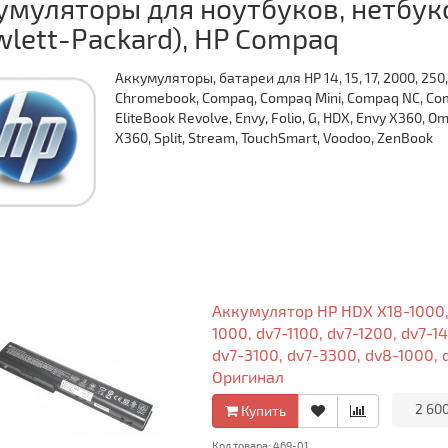
умуляторы для ноутбуков, нетбуко
wlett-Packard), HP Compaq
Аккумуляторы, батареи для HP 14, 15, 17, 2000, 250, 2
Chromebook, Compaq, Compaq Mini, Compaq NC, Compa
EliteBook Revolve, Envy, Folio, G, HDX, Envy X360, Om
X360, Split, Stream, TouchSmart, Voodoo, ZenBook
Аккумулятор HP HDX X18-1000, X
1000, dv7-1100, dv7-1200, dv7-1
dv7-3100, dv7-3300, dv8-1000, 
Оригинал
•
2 60
Купить
Код товара: 469-01