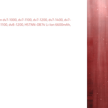
Аккумулятор
HP
HDX
X18-
1000,
X18-
1100,
X18-
1200,
X18-
1300,
Pavilion
dv7-
1000,
dv7-
1100,
dv7-