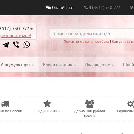
Онлайн чат
8 (8412) 750-777
8412) 750-777
резвоните мне!
Поиск по модели ноутбука
|
Как узнать м
Аккумуляторы
Блоки питания
Охлаждение
Шле
ка по России
Скидки и Акции
Дарим 100 рублей
Сервисны
Всем!!!