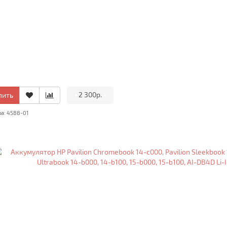
•
2 300р.
•
пить
ра: 4588-01