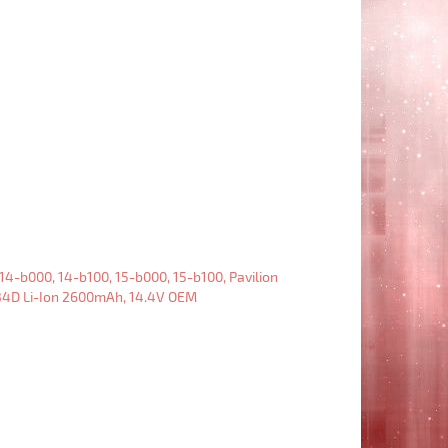
Li-
Ion
2200mAh,
14.4V
OEM
Amperin
Аккумулятор
HP
Pavilion
Chromebook
14-
c000,
Pavilion
Sleekbook