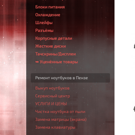
Блоки питания
Охлаждение
Шлейфы
Разъёмы
Корпусные детали
Жесткие диски
Тачскрины/Дисплеи
➥ Уценённые товары
Ремонт ноутбуков в Пензе
Выкуп ноутбуков
Сервисный центр
УСЛУГИ И ЦЕНЫ
Чистка ноутбука от пыли
Замена матрицы (экрана)
Замена клавиатуры