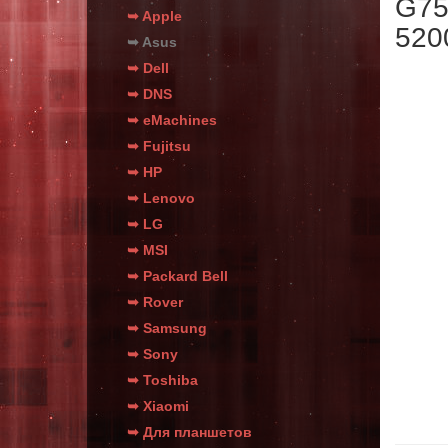
G75
➥ Apple
520
➥ Asus
➥ Dell
➥ DNS
➥ eMachines
➥ Fujitsu
➥ HP
➥ Lenovo
➥ LG
➥ MSI
➥ Packard Bell
➥ Rover
➥ Samsung
➥ Sony
➥ Toshiba
➥ Xiaomi
➥ Для планшетов