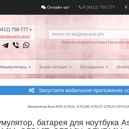
Онлайн чат
8 (8412) 750-777
8412) 750-777
резвоните мне!
Поиск по модели ноутбука
|
Как узнать м
Аккумуляторы
Блоки питания
Охлаждение
Шлей
Запустили мобильное приложение со 
Аккумулятор Asus ROG G751JL, G751JM, G751JT, G751JY, GFX71JM
умулятор, батарея для ноутбука 