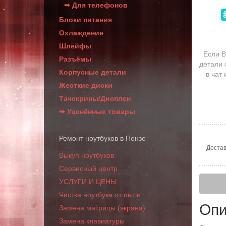
➥ Для телефонов
Блоки питания
Охлаждение
Шлейфы
Если В
Разъёмы
детали 
Корпусные детали
в чат
Жесткие диски
Тачскрины/Дисплеи
➥ Уценённые товары
Ремонт ноутбуков в Пензе
Достав
Выкуп ноутбуков
Сервисный центр
УСЛУГИ И ЦЕНЫ
Чистка ноутбука от пыли
Опи
Замена матрицы (экрана)
Замена клавиатуры