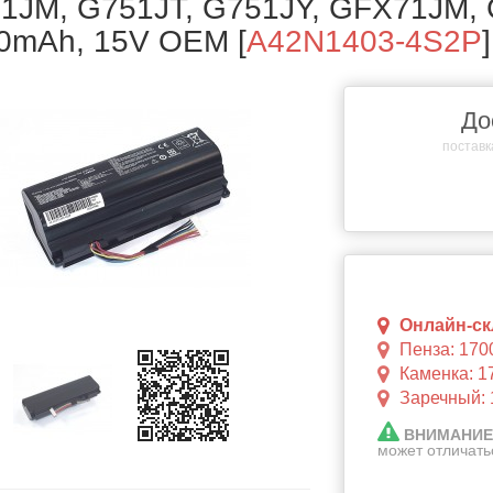
1JM, G751JT, G751JY, GFX71JM, 
0mAh, 15V OEM
[
A42N1403-4S2P
]
До
поставка
Онлайн-скл
Пенза: 170
Каменка: 1
Заречный: 
ВНИМАНИЕ
может отличать