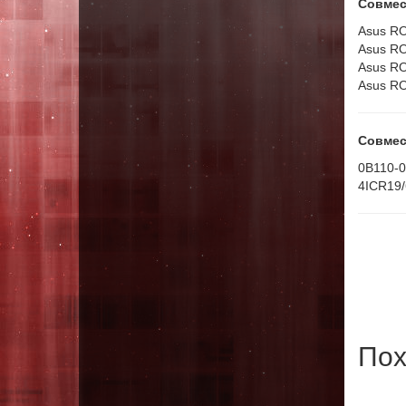
Совмес
Asus R
Asus R
Asus R
Asus R
Совмес
0B110-
4ICR19/
Пох