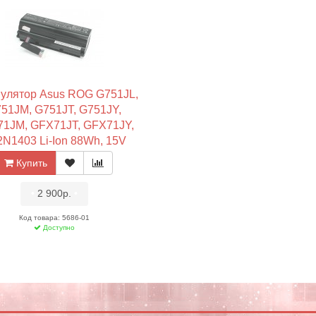
улятор Asus ROG G751JL,
51JM, G751JT, G751JY,
1JM, GFX71JT, GFX71JY,
N1403 Li-Ion 88Wh, 15V
Оригинал
Купить
•
2 900р.
•
Код товара: 5686-01
Доступно