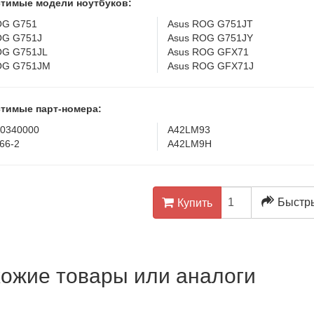
тимые модели ноутбуков:
OG G751
Asus ROG G751JT
OG G751J
Asus ROG G751JY
OG G751JL
Asus ROG GFX71
OG G751JM
Asus ROG GFX71J
тимые парт-номера:
00340000
A42LM93
66-2
A42LM9H
Быстры
Купить
ожие товары или аналоги