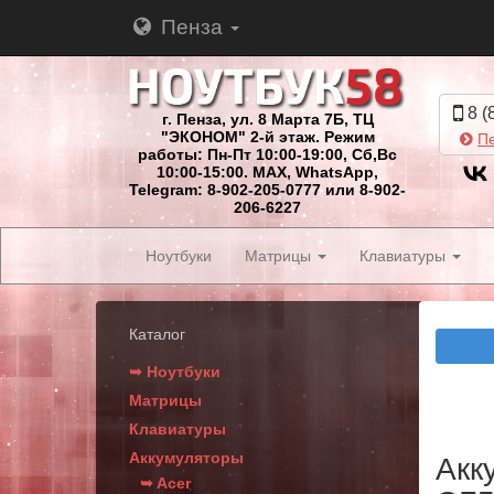
Пенза
8 (
г. Пенза, ул. 8 Марта 7Б, ТЦ
"ЭКОНОМ" 2-й этаж. Режим
Пе
работы: Пн-Пт 10:00-19:00, Сб,Вс
10:00-15:00. MAX, WhatsApp,
Telegram: 8-902-205-0777 или 8-902-
206-6227
Ноутбуки
Матрицы
Клавиатуры
Каталог
➥ Ноутбуки
Матрицы
Клавиатуры
Аккумуляторы
Акк
➥ Acer