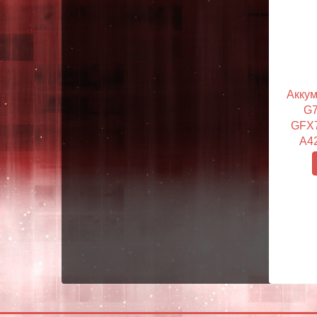
Аккум
G7
GFX7
A42