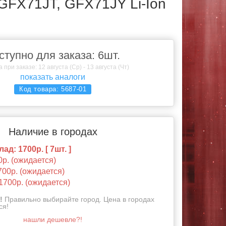
GFX71JT, GFX71JY Li-Ion
ступно для заказа: 6шт.
 при заказе: 12 августа (Ср) - 13 августа (Чт)
показать аналоги
Код товара:
5687-01
Наличие в городах
ад: 1700р. [ 7шт. ]
0р. (ожидается)
700р. (ожидается)
1700р. (ожидается)
!
Правильно выбирайте город. Цена в городах
ся!
нашли дешевле?!